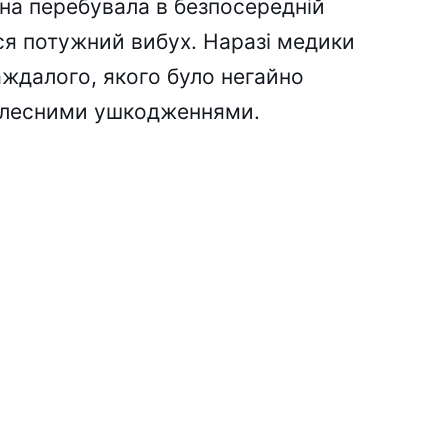
ина перебувала в безпосередній
вся потужний вибух. Наразі медики
аждалого, якого було негайно
тілесними ушкодженнями.