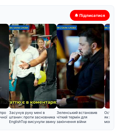
🔔 Підписатися
 про
Засунув руку мені в
Зеленський встановив
Останній спочино
чної
штани»: проти засновника
чіткий термін для
як зараз вигляд
EnglishTop висунули звину
закінчення війни
могили відомих у