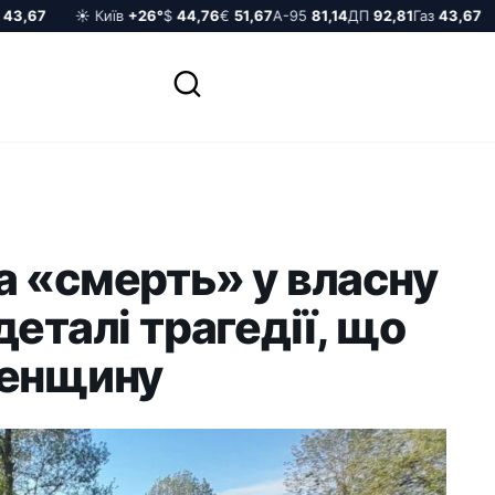
3,67
☀️ Київ
+26°
$
44,76
€
51,67
А-95
81,14
ДП
92,81
Газ
43,67
а «смерть» у власну
еталі трагедії, що
ненщину