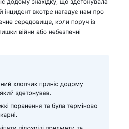
іс додому знахідку, що здетонувала
й інцидент вкотре нагадує нам про
печне середовище, коли поруч із
ишки війни або небезпечні
чний хлопчик приніс додому
який здетонував.
кі поранення та була терміново
карні.
чіпати підозрілі предмети та