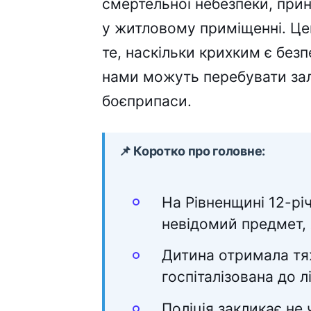
смертельної небезпеки, прин
у житловому приміщенні. Це
те, наскільки крихким є без
нами можуть перебувати зал
боєприпаси.
📌 Коротко про головне:
На Рівненщині 12-рі
невідомий предмет, 
Дитина отримала тяж
госпіталізована до лі
Поліція закликає не 