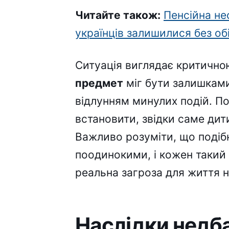
Читайте також:
Пенсійна не
українців залишилися без об
Ситуація виглядає критичн
предмет
міг бути залишками
відлунням минулих подій. Пол
встановити, звідки саме дит
Важливо розуміти, що подібн
поодинокими, і кожен такий
реальна загроза для життя н
Наслідки недба