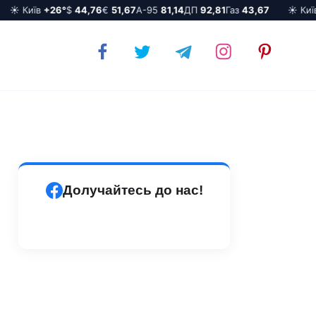
☀️ Київ
+26°
$
44,76
€
51,67
А-95
81,14
ДП
92,81
Газ
43,67
☀️ Київ
Долучайтесь до нас!