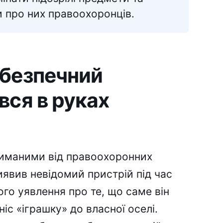
 про них правоохоронців.
безпечний
вся в руках
риманими від правоохоронних
виявив невідомий пристрій під час
го уявлення про те, що саме він
іс «іграшку» до власної оселі.