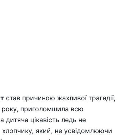
ет
став причиною жахливої трагедії,
6 року, приголомшила всю
а дитяча цікавість ледь не
 хлопчику, який, не усвідомлюючи