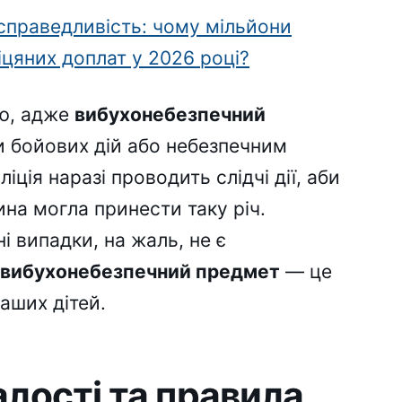
справедливість: чому мільйони
іцяних доплат у 2026 році?
ою, адже
вибухонебезпечний
 бойових дій або небезпечним
іція наразі проводить слідчі дії, аби
ина могла принести таку річ.
і випадки, на жаль, не є
вибухонебезпечний предмет
— це
аших дітей.
лості та правила