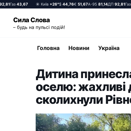
,81
Газ
43,67
☀️ Київ
+26°
$
44,76
€
51,67
А-95
81,14
ДП
92,81
Газ
4
Перейти
Сила Слова
до
– будь на пульсі подій!
вмісту
Головна
Новини
Україна
Дитина принесл
оселю: жахливі д
сколихнули Рів