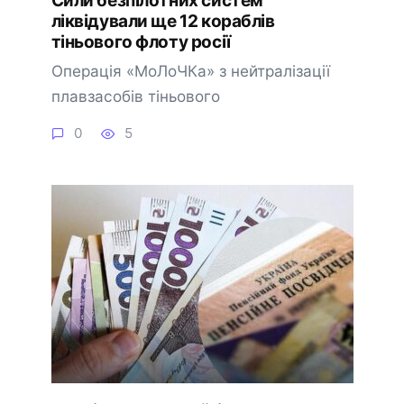
Сили безпілотних систем
ліквідували ще 12 кораблів
тіньового флоту росії
Операція «МоЛоЧКа» з нейтралізації
плавзасобів тіньового
0
5