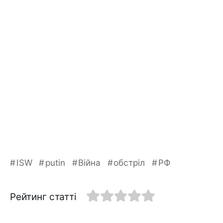
ISW
putin
Війна
обстріл
РФ
Рейтинг статті