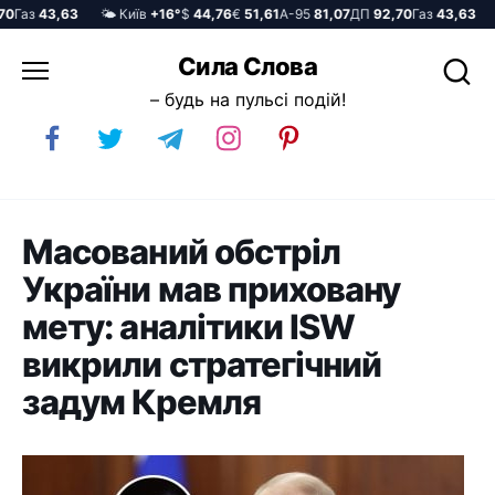
Газ
43,63
🌤️ Київ
+16°
$
44,76
€
51,61
А-95
81,07
ДП
92,70
Газ
43,63
🌤
Перейти
Сила Слова
до
– будь на пульсі подій!
вмісту
Масований обстріл
України мав приховану
мету: аналітики ISW
викрили стратегічний
задум Кремля