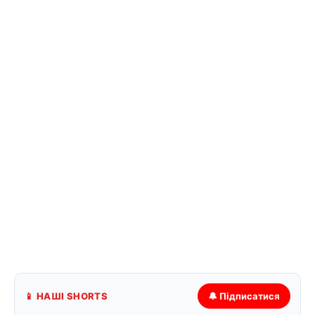
📱 НАШІ SHORTS
🔔 Підписатися