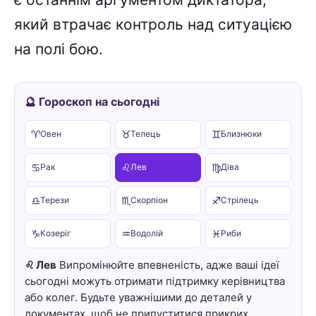
який втрачає контроль над ситуацією
на полі бою.
🔮 Гороскоп на сьогодні
♈
♉
♊
Овен
Телець
Близнюки
♋
♌
♍
Рак
Лев
Діва
♎
♏
♐
Терези
Скорпіон
Стрілець
♑
♒
♓
Козеріг
Водолій
Риби
♌ Лев
Випромінюйте впевненість, адже ваші ідеї
сьогодні можуть отримати підтримку керівництва
або колег. Будьте уважнішими до деталей у
документах, щоб не припуститися прикрих