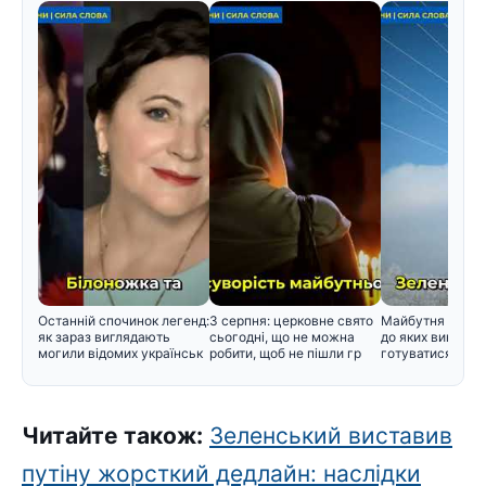
Останній спочинок легенд:
3 серпня: церковне свято
Майбутня зима в
як зараз виглядають
сьогодні, що не можна
до яких викликів
могили відомих українськ
робити, щоб не пішли гр
готуватися вже 
Читайте також:
Зеленський виставив
путіну жорсткий дедлайн: наслідки