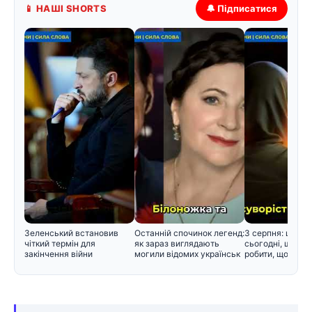
📱 НАШІ SHORTS
🔔 Підписатися
Зеленський встановив
Останній спочинок легенд:
3 серпня: церко
чіткий термін для
як зараз виглядають
сьогодні, що не
закінчення війни
могили відомих українськ
робити, щоб не 