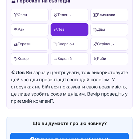
🔮 Гороскоп на сьогодні
♈
♉
♊
Овен
Телець
Близнюки
♋
♌
♍
Рак
Лев
Діва
♎
♏
♐
Терези
Скорпіон
Стрілець
♑
♒
♓
Козеріг
Водолій
Риби
♌ Лев
Ви зараз у центрі уваги, тож використовуйте
цей час для презентації своїх ідей колегам. У
стосунках не бійтеся показувати свою вразливість,
це лише зробить союз міцнішим. Вечір проведіть у
приємній компанії.
Що ви думаєте про цю новину?