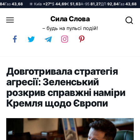
Газ
43,68
☀️ Київ
+27°
$
44,69
€
51,63
А-95
81,27
ДП
92,84
Газ
43,68
☀
Перейти
Сила Слова
до
– будь на пульсі подій!
вмісту
Довготривала стратегія
агресії: Зеленський
розкрив справжні наміри
Кремля щодо Європи