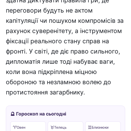
здатна диктувати правила гри, де
переговори будуть не актом
капітуляції чи пошуком компромісів за
рахунок суверенітету, а інструментом
фіксації реального стану справ на
фронті. У світі, де діє право сильного,
дипломатія лише тоді набуває ваги,
коли вона підкріплена міцною
обороною та незламною волею до
протистояння загарбнику.
🔮 Гороскоп на сьогодні
♈
♉
♊
Овен
Телець
Близнюки