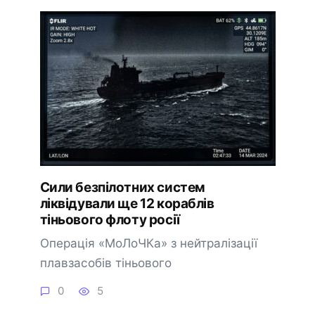
Сили безпілотних систем
ліквідували ще 12 кораблів
тіньового флоту росії
Операція «МоЛоЧКа» з нейтралізації
плавзасобів тіньового
0
5
🔔 Підписатися
Пізніше