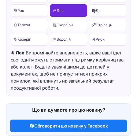
♋
♌
♍
Рак
Лев
Діва
♎
♏
♐
Терези
Скорпіон
Стрілець
♑
♒
♓
Козеріг
Водолій
Риби
♌ Лев
Випромінюйте впевненість, адже ваші ідеї
сьогодні можуть отримати підтримку керівництва
або колег. Будьте уважнішими до деталей у
документах, щоб не припуститися прикрих
помилок, які вплинуть на загальний результат
продуктивної роботи.
Що ви думаєте про цю новину?
Обговорити цю новину у Facebook