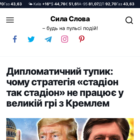
Газ
43,63
🌤️ Київ
+16°
$
44,76
€
51,61
А-95
81,07
ДП
92,70
Газ
43,63
🌤
Перейти
Сила Слова
до
– будь на пульсі подій!
вмісту
Дипломатичний тупик:
чому стратегія «стадіон
так стадіон» не працює у
великій грі з Кремлем