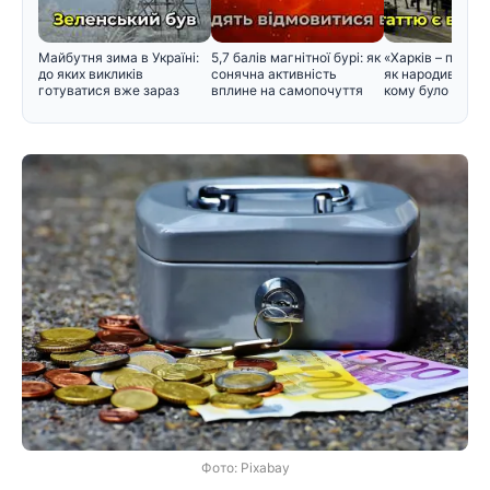
Майбутня зима в Україні:
5,7 балів магнітної бурі: як
«Харків – перша
до яких викликів
сонячна активність
як народився цей
готуватися вже зараз
вплине на самопочуття
кому було зручн
Фото: Pixabay