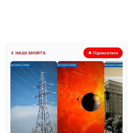
📱 НАШІ SHORTS
🔔 Підписатися