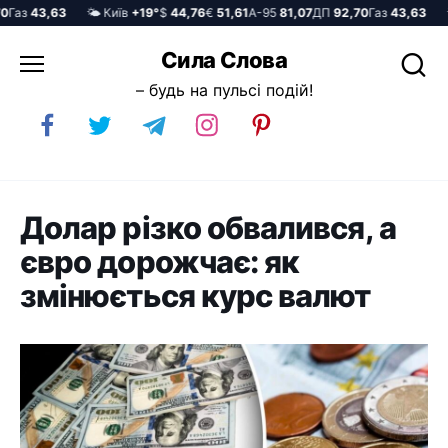
аз
43,63
🌤️ Київ
+19°
$
44,76
€
51,61
А-95
81,07
ДП
92,70
Газ
43,63
🌤️ 
Перейти
Сила Слова
до
– будь на пульсі подій!
вмісту
Долар різко обвалився, а
євро дорожчає: як
змінюється курс валют