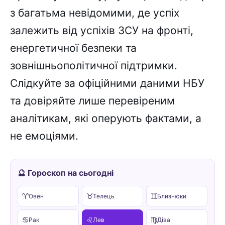
з багатьма невідомими, де успіх
залежить від успіхів ЗСУ на фронті,
енергетичної безпеки та
зовнішньополітичної підтримки.
Слідкуйте за офіційними даними НБУ
та довіряйте лише перевіреним
аналітикам, які оперують фактами, а
не емоціями.
🔮 Гороскоп на сьогодні
♈
♉
♊
Овен
Телець
Близнюки
♋
♌
♍
Рак
Лев
Діва