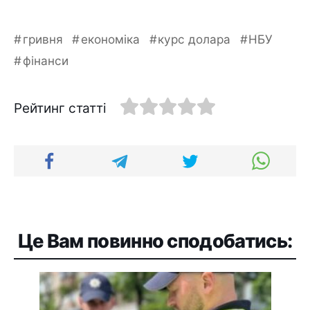
гривня
економіка
курс долара
НБУ
фінанси
Рейтинг статті
Це Вам повинно сподобатись: