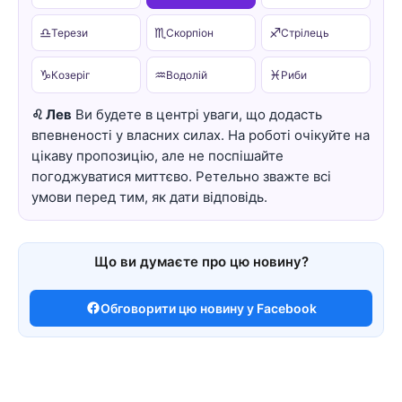
♎
♏
♐
Терези
Скорпіон
Стрілець
♑
♒
♓
Козеріг
Водолій
Риби
♌ Лев
Ви будете в центрі уваги, що додасть
впевненості у власних силах. На роботі очікуйте на
цікаву пропозицію, але не поспішайте
погоджуватися миттєво. Ретельно зважте всі
умови перед тим, як дати відповідь.
Що ви думаєте про цю новину?
Обговорити цю новину у Facebook