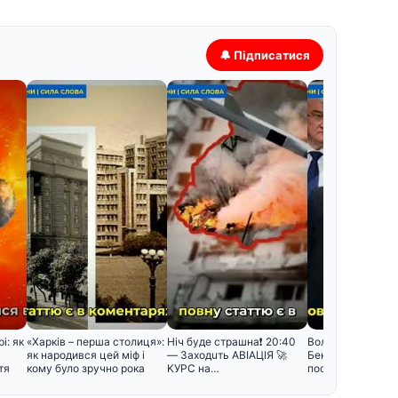
🔔 Підписатися
і: як
«Харків – перша столиця»:
Hiч бyдe cтpaшнa❗️ 20:40
Володимир Зелен
як народився цей міф і
— Зaxoдuть ABIAЦIЯ 🚀
Беньямін Нетань
тя
кому було зручно рока
KУPC нa…
посварилися під 
зустріч