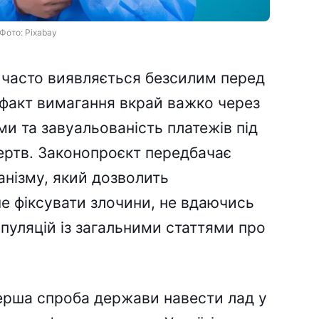
Фото: Pixabay
 часто виявляється безсилим перед
факт вимагання вкрай важко через
ми та завуальованість платежів під
ертв. Законопроєкт передбачає
анізму, який дозволить
 фіксувати злочини, не вдаючись
пуляцій із загальними статтями про
перша спроба держави навести лад у