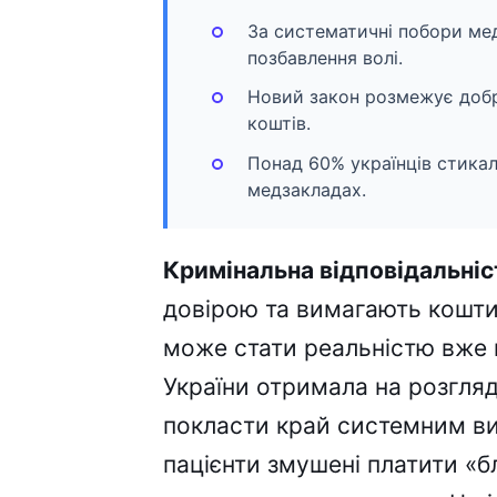
За систематичні побори ме
позбавлення волі.
Новий закон розмежує добр
коштів.
Понад 60% українців стика
медзакладах.
Кримінальна відповідальніс
довірою та вимагають кошти
може стати реальністю вже
України отримала на розгля
покласти край системним ви
пацієнти змушені платити «б