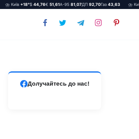
⛈️ Київ
+18°
$
44,76
€
51,61
А-95
81,07
ДП
92,70
Газ
43,63
⛈️ Київ
Долучайтесь до нас!