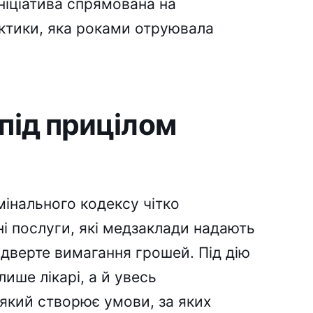
ніціатива спрямована на
актики, яка роками отруювала
під прицілом
мінального кодексу чітко
і послуги, які медзаклади надають
відверте вимагання грошей. Під дію
лише лікарі, а й увесь
 який створює умови, за яких