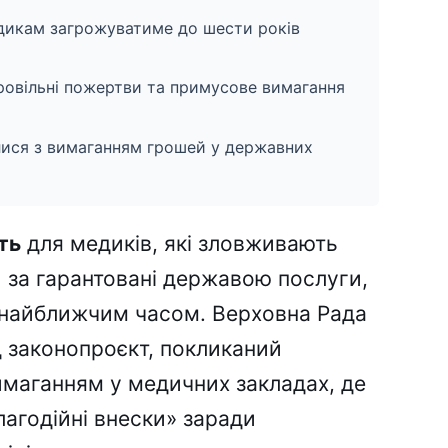
дикам загрожуватиме до шести років
овільні пожертви та примусове вимагання
лися з вимаганням грошей у державних
ть
для медиків, які зловживають
 за гарантовані державою послуги,
 найближчим часом. Верховна Рада
д законопроєкт, покликаний
маганням у медичних закладах, де
лагодійні внески» заради