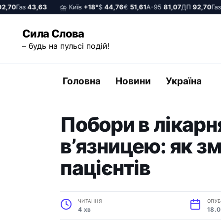
70
Газ
43,63
⛈️ Київ
+18°
$
44,76
€
51,61
А-95
81,07
ДП
92,70
Газ
4
Перейти
Сила Слова
до
– будь на пульсі подій!
вмісту
Головна
Новини
Україна
Побори в лікарн
в’язницею: як з
пацієнтів
ЧИТАННЯ
ОПУБ
4 хв
18.