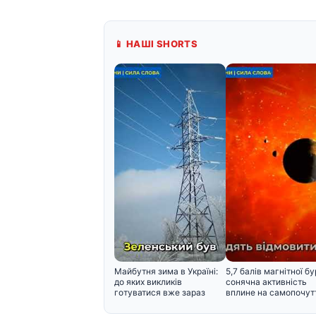
📱 НАШІ SHORTS
Майбутня зима в Україні:
5,7 балів магнітної бур
до яких викликів
сонячна активність
готуватися вже зараз
вплине на самопочут