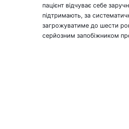
пацієнт відчуває себе заручн
підтримають, за систематич
загрожуватиме до шести рок
серйозним запобіжником про