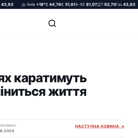
3,63
⛈️ Київ
+18°
$
44,76
€
51,61
А-95
81,07
ДП
92,70
Газ
43,63
ях каратимуть
міниться життя
ЛІКОВАНО
НАСТУПНА НОВИНА →
06.2026