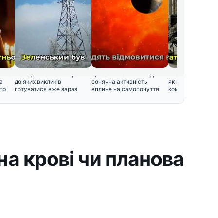
вято
Майбутня зима в Україні:
5,7 балів магнітної бурі: як
«Харків – перша 
а
до яких викликів
сонячна активність
як народився цей
гр
готуватися вже зараз
вплине на самопочуття
кому було зручно
на крові чи планова