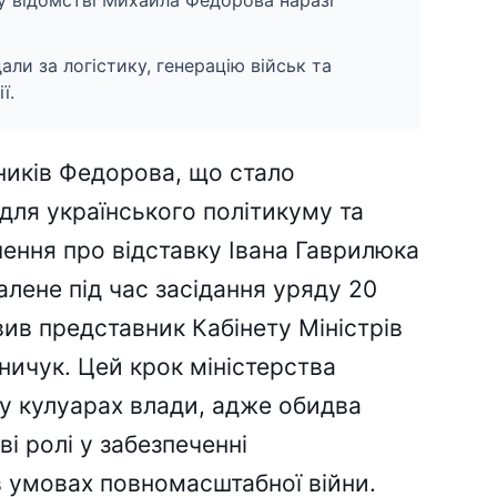
у відомстві Михайла Федорова наразі
дали за логістику, генерацію військ та
ї.
ників Федорова, що стало
ля українського політикуму та
шення про відставку Івана Гаврилюка
лене під час засідання уряду 20
вив представник Кабінету Міністрів
ничук. Цей крок міністерства
у кулуарах влади, адже обидва
і ролі у забезпеченні
 умовах повномасштабної війни.