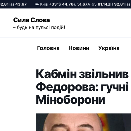
1
Газ
43,67
🌤️ Київ
+33°
$
44,76
€
51,67
А-95
81,14
ДП
92,81
Газ
43
Перейти
Сила Слова
до
– будь на пульсі подій!
вмісту
Головна
Новини
Україна
Кабмін звільнив
Федорова: гучні
Міноборони