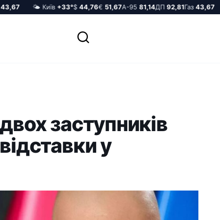
,67
🌤️ Київ
+33°
$
44,76
€
51,67
А-95
81,14
ДП
92,81
Газ
43,67

 двох заступників
 відставки у