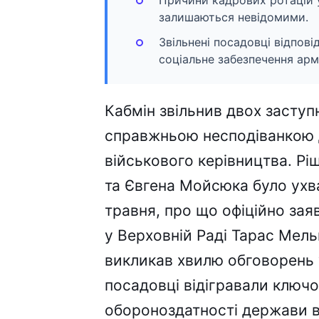
Причини кадрових ротацій 
залишаються невідомими.
Звільнені посадовці відпові
соціальне забезпечення армі
Кабмін звільнив двох заступ
справжньою несподіванкою д
військового керівництва. Рі
та Євгена Мойсюка було ухва
травня, про що офіційно зая
у Верховній Раді Тарас Мель
викликав хвилю обговорень 
посадовці відігравали ключов
обороноздатності держави в