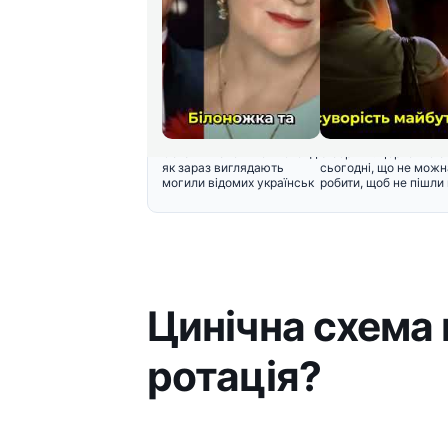
Останній спочинок легенд:
3 серпня: церковне с
як зараз виглядають
сьогодні, що не можн
могили відомих українськ
робити, щоб не пішли 
Цинічна схема 
ротація?