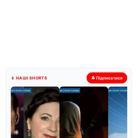
📱 НАШІ SHORTS
🔔 Підписатися