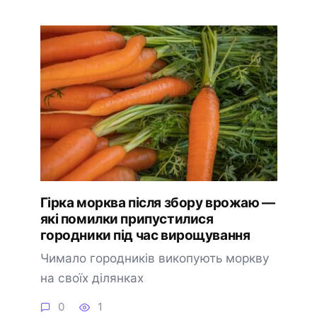
Гірка морква після збору врожаю —
які помилки припустилися
городники під час вирощування
Чимало городників викопують моркву
на своїх ділянках
0
1