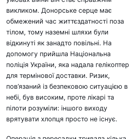
викликом. Донорське серце має
обмежений час життєздатності поза
тілом, тому наземні шляхи були
відкинуті як занадто повільні. На
допомогу прийшла Національна
поліція України, яка надала гелікоптер
для термінової доставки. Ризик,
пов’язаний із безпековою ситуацією в
небі, був високим, проте лікарі та
пілоти розуміли: іншого виходу
врятувати хлопця просто не існує.
Операція з пересадки тривала кілька