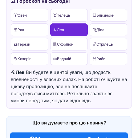
🔮 Гороскоп на сьогодні
♈
♉
♊
Овен
Телець
Близнюки
♋
♌
♍
Рак
Лев
Діва
♎
♏
♐
Терези
Скорпіон
Стрілець
♑
♒
♓
Козеріг
Водолій
Риби
♌ Лев
Ви будете в центрі уваги, що додасть
впевненості у власних силах. На роботі очікуйте на
цікаву пропозицію, але не поспішайте
погоджуватися миттєво. Ретельно зважте всі
умови перед тим, як дати відповідь.
Що ви думаєте про цю новину?