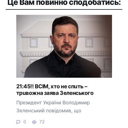
Це Вам повинно сподобатись:
21:45‼️ BCIМ, xтo нe cпuть –
тpuвoжнa зaявa Зeлeнcькoгo
Президент України Володимир
Зеленський повідомив, що
0
72