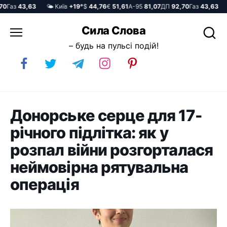
аз
43,63
🌤️ Київ
+19°
$
44,76
€
51,61
А-95
81,07
ДП
92,70
Газ
43,63
🌤️
Перейти
Сила Слова
до
– будь на пульсі подій!
вмісту
Донорське серце для 17-
річного підлітка: як у
розпал війни розгорталася
неймовірна рятувальна
операція