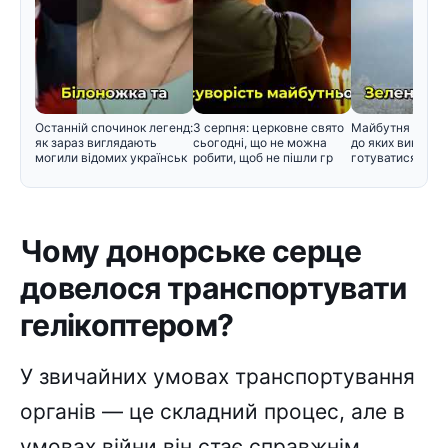
Останній спочинок легенд:
3 серпня: церковне свято
Майбутня зима в
як зараз виглядають
сьогодні, що не можна
до яких викликів
могили відомих українськ
робити, щоб не пішли гр
готуватися вже 
Чому донорське серце
довелося транспортувати
гелікоптером?
У звичайних умовах транспортування
органів — це складний процес, але в
умовах війни він стає справжнім