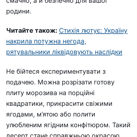
смачно, а й безпечно для вашої
родини.
Читайте також:
Стихія лютує: Україну
накрила потужна негода,
рятувальники ліквідовують наслідки
Не бійтеся експериментувати з
подачею. Можна розрізати готову
плиту морозива на порційні
квадратики, прикрасити свіжими
ягодами, м’ятою або полити
улюбленим ягідним конфітюром. Такий
десерт стане справжньою окрасою