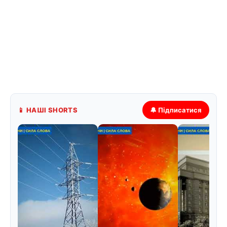
📱 НАШІ SHORTS
🔔 Підписатися