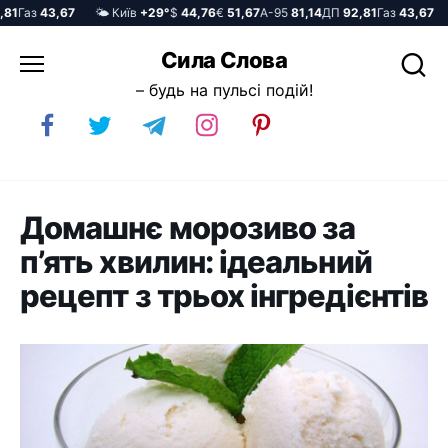
1
Газ
43,67
🌤️ Київ
+29°
$
44,76
€
51,67
А-95
81,14
ДП
92,81
Газ
43,67

Перейти
Сила Слова
до
– будь на пульсі подій!
вмісту
Домашнє морозиво за
п’ять хвилин: ідеальний
рецепт з трьох інгредієнтів