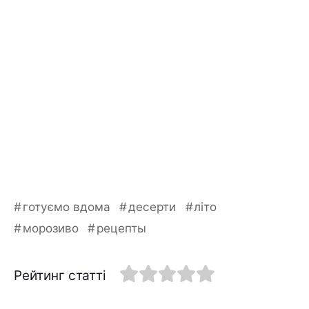
готуємо вдома
десерти
літо
морозиво
рецепты
Рейтинг статті