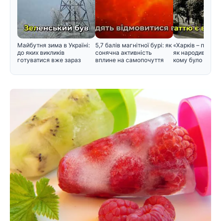
Майбутня зима в Україні:
5,7 балів магнітної бурі: як
«Харків – перша
до яких викликів
сонячна активність
як народився цей
готуватися вже зараз
вплине на самопочуття
кому було зручн