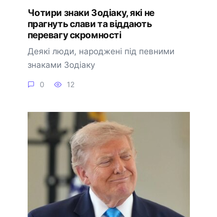
Чотири знаки Зодіаку, які не
прагнуть слави та віддають
перевагу скромності
Деякі люди, народжені під певними
знаками Зодіаку
0
12