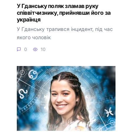
У Гданську поляк зламав руку
співвітчизнику, прийнявши його за
українця
У Гданську трапився інцидент, під час
якого чоловік
0
10