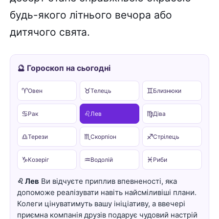
будь-якого літнього вечора або
дитячого свята.
🔮 Гороскоп на сьогодні
♈
♉
♊
Овен
Телець
Близнюки
♋
♌
♍
Рак
Лев
Діва
♎
♏
♐
Терези
Скорпіон
Стрілець
♑
♒
♓
Козеріг
Водолій
Риби
♌ Лев
Ви відчуєте приплив впевненості, яка
допоможе реалізувати навіть найсміливіші плани.
Колеги цінуватимуть вашу ініціативу, а ввечері
приємна компанія друзів подарує чудовий настрій