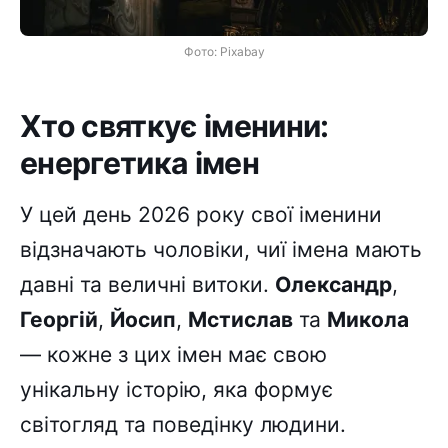
Фото: Pixabay
Хто святкує іменини:
енергетика імен
У цей день 2026 року свої іменини
відзначають чоловіки, чиї імена мають
давні та величні витоки.
Олександр
,
Георгій
,
Йосип
,
Мстислав
та
Микола
— кожне з цих імен має свою
унікальну історію, яка формує
світогляд та поведінку людини.