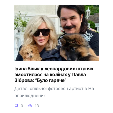
Ірина Білик у леопардових штанях
вмостилася на колінах у Павла
Зіброва: “Було гаряче”
Деталі спільної фотосесії артистів На
оприлюднених
0
13
🔔 Підписатися
Пізніше