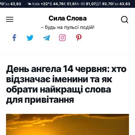
аз
43,63
🌤️ Київ
+22°
$
44,76
€
51,61
А-95
81,07
ДП
92,70
Газ
43,63
🌤️
Перейти
Сила Слова
до
– будь на пульсі подій!
вмісту
День ангела 14 червня: хто
відзначає іменини та як
обрати найкращі слова
для привітання