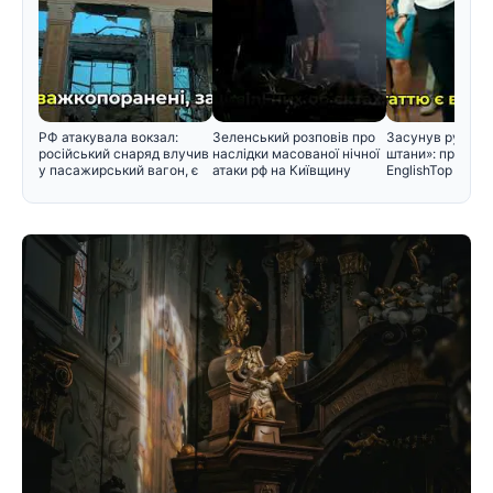
РФ атакувала вокзал:
Зеленський розповів про
Засунув руку ме
російський снаряд влучив
наслідки масованої нічної
штани»: проти з
у пасажирський вагон, є
атаки рф на Київщину
EnglishTop вису