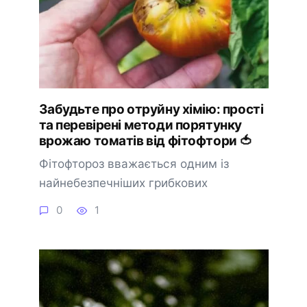
Забудьте про отруйну хімію: прості
та перевірені методи порятунку
врожаю томатів від фітофтори 🍅
Фітофтороз вважається одним із
найнебезпечніших грибкових
0
1