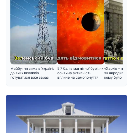
Майбутня зима в Україні:
5,7 балів магнітної бурі: як
«Харків – перша
до яких викликів
сонячна активність
як народився цей
готуватися вже зараз
вплине на самопочуття
кому було зручн