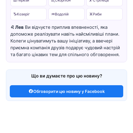
♎
♏
♐
Терези
Скорпіон
Стрілець
♑
♒
♓
Козеріг
Водолій
Риби
♌ Лев
Ви відчуєте приплив впевненості, яка
допоможе реалізувати навіть найсміливіші плани.
Колеги цінуватимуть вашу ініціативу, а ввечері
приємна компанія друзів подарує чудовий настрій
та багато цікавих тем для спільного обговорення.
Що ви думаєте про цю новину?
Обговорити цю новину у Facebook