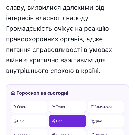
славу, виявилися далекими від
інтересів власного народу.
Громадськість очікує на реакцію
правоохоронних органів, адже
питання справедливості в умовах
війни є критично важливим для
внутрішнього спокою в країні.
🔮 Гороскоп на сьогодні
♈
♉
♊
Овен
Телець
Близнюки
♋
♌
♍
Рак
Лев
Діва