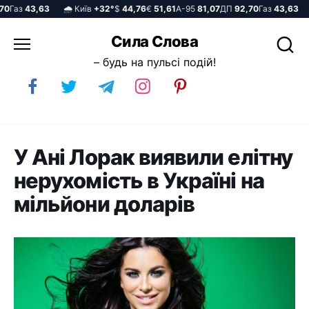
Газ
43,63
🌧️ Київ
+32°
$
44,76
€
51,61
А-95
81,07
ДП
92,70
Газ
43,63
🌧
Перейти
Сила Слова
до
– будь на пульсі подій!
вмісту
У Ані Лорак виявили елітну
нерухомість в Україні на
мільйони доларів