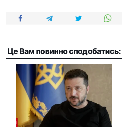
Це Вам повинно сподобатись: