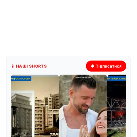
📱 НАШІ SHORTS
🔔 Підписатися