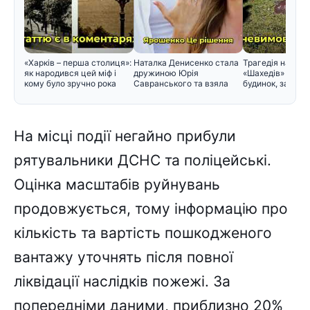
«Харків – перша столиця»:
Наталка Денисенко стала
Трагедія на Київ
як народився цей міф і
дружиною Юрія
«Шахедів» влучи
кому було зручно рока
Савранського та взяла
будинок, загину
його прізв
На місці події негайно прибули
рятувальники ДСНС та поліцейські.
Оцінка масштабів руйнувань
продовжується, тому інформацію про
кількість та вартість пошкодженого
вантажу уточнять після повної
ліквідації наслідків пожежі. За
попередніми даними, приблизно 20%