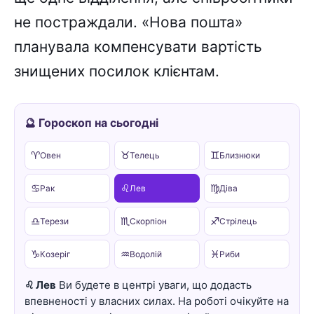
не постраждали. «Нова пошта»
планувала компенсувати вартість
знищених посилок клієнтам.
🔮 Гороскоп на сьогодні
♈
♉
♊
Овен
Телець
Близнюки
♋
♌
♍
Рак
Лев
Діва
♎
♏
♐
Терези
Скорпіон
Стрілець
♑
♒
♓
Козеріг
Водолій
Риби
♌ Лев
Ви будете в центрі уваги, що додасть
впевненості у власних силах. На роботі очікуйте на