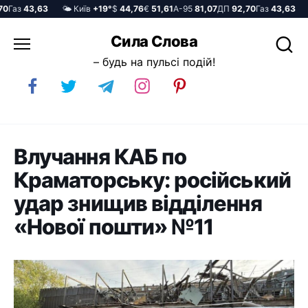
аз
43,63
🌤️ Київ
+19°
$
44,76
€
51,61
А-95
81,07
ДП
92,70
Газ
43,63
🌤️
Перейти
Сила Слова
до
– будь на пульсі подій!
вмісту
Влучання КАБ по
Краматорську: російський
удар знищив відділення
«Нової пошти» №11