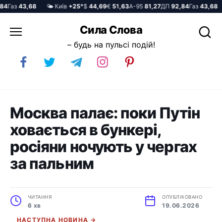
Газ
43,68
🌤️ Київ
+25°
$
44,69
€
51,63
А-95
81,27
ДП
92,84
Газ
43,68
Перейти
Сила Слова
до
– будь на пульсі подій!
вмісту
Москва палає: поки Путін
ховається в бункері,
росіяни ночують у чергах
за пальним
ЧИТАННЯ
ОПУБЛІКОВАНО
6 хв
19.06.2026
НАСТУПНА НОВИНА →