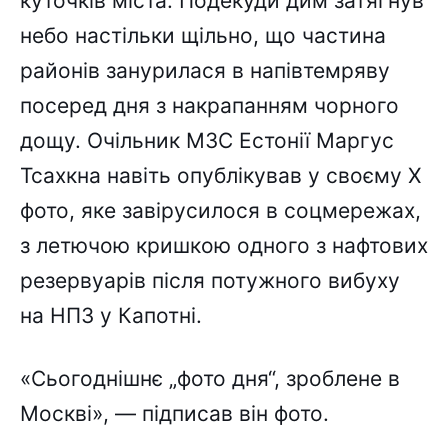
куточків міста. Подекуди дим затягнув
небо настільки щільно, що частина
районів занурилася в напівтемряву
посеред дня з накрапанням чорного
дощу. Очільник МЗС Естонії Маргус
Тсахкна навіть опублікував у своєму Х
фото, яке завірусилося в соцмережах,
з летючою кришкою одного з нафтових
резервуарів після потужного вибуху
на НПЗ у Капотні.
«Сьогоднішнє „фото дня“, зроблене в
Москві», — підписав він фото.