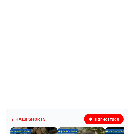
📱 НАШІ SHORTS
🔔 Підписатися