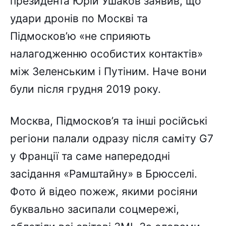
президента Юрій Ушаков заявив, що
удари дронів по Москві та
Підмосков’ю «не сприяють
налагодженню особистих контактів»
між Зеленським і Путіним. Наче вони
були після грудня 2019 року.
Москва, Підмосков’я та інші російські
регіони палали одразу після саміту G7
у Франції та саме напередодні
засідання «Рамштайну» в Брюсселі.
Фото й відео пожеж, якими росіяни
буквально засипали соцмережі,