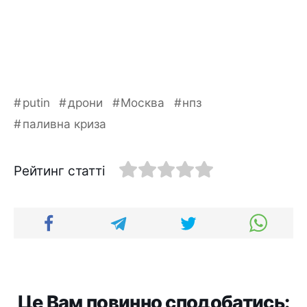
putin
дрони
Москва
нпз
паливна криза
Рейтинг статті
Це Вам повинно сподобатись: