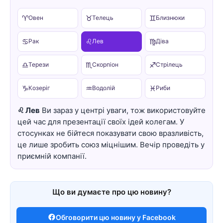
♈
♉
♊
Овен
Телець
Близнюки
♋
♌
♍
Рак
Лев
Діва
♎
♏
♐
Терези
Скорпіон
Стрілець
♑
♒
♓
Козеріг
Водолій
Риби
♌ Лев
Ви зараз у центрі уваги, тож використовуйте
цей час для презентації своїх ідей колегам. У
стосунках не бійтеся показувати свою вразливість,
це лише зробить союз міцнішим. Вечір проведіть у
приємній компанії.
Що ви думаєте про цю новину?
Обговорити цю новину у Facebook