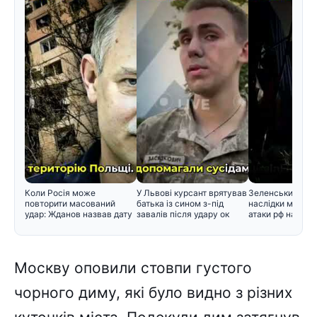
Коли Росія може
У Львові курсант врятував
Зеленський розп
повторити масований
батька із сином з-під
наслідки масова
удар: Жданов назвав дату
завалів після удару ок
атаки рф на Киї
і поперед
Москву оповили стовпи густого
чорного диму, які було видно з різних