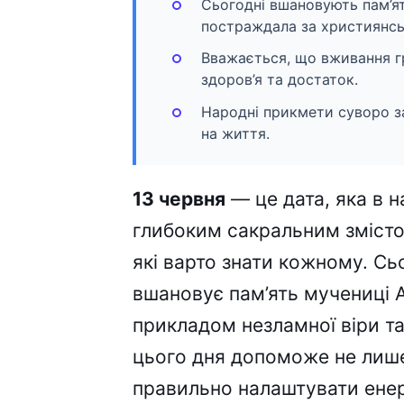
Сьогодні вшановують пам’ят
постраждала за християнськ
Вважається, що вживання гр
здоров’я та достаток.
Народні прикмети суворо з
на життя.
13 червня
— це дата, яка в 
глибоким сакральним зміст
які варто знати кожному. Сь
вшановує пам’ять мучениці 
прикладом незламної віри та
цього дня допоможе не лише
правильно налаштувати енер