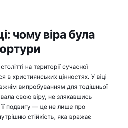
і: чому віра була
тортури
столітті на території сучасної
ся в християнських цінностях. У віці
авжнім випробуванням для тодішньої
увала свою віру, не злякавшись
 її подвигу — це не лише про
внутрішню стійкість, яка вражає