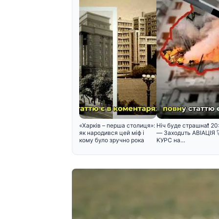
«Харків – перша столиця»:
Hiч бyдe cтpaшнa❗️ 20
як народився цей міф і
— Зaxoдuть ABIAЦIЯ 
кому було зручно рока
KУPC нa…