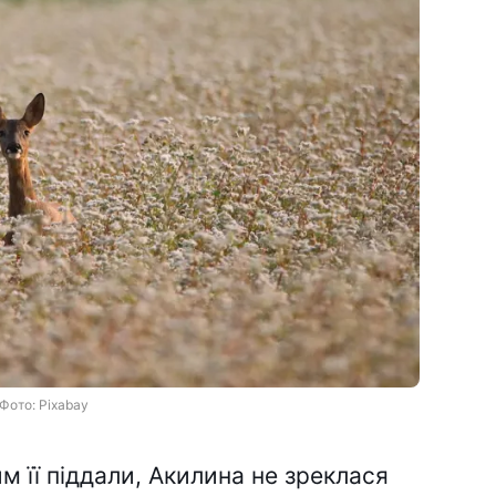
Фото: Pixabay
м її піддали, Акилина не зреклася