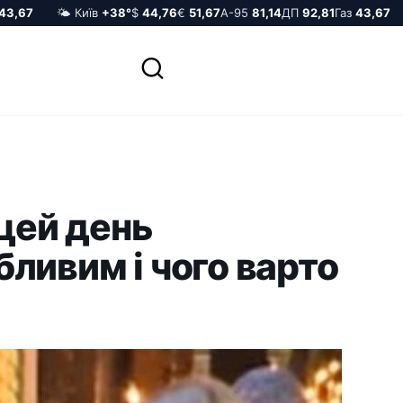
67
🌤️ Київ
+38°
$
44,76
€
51,67
А-95
81,14
ДП
92,81
Газ
43,67

 цей день
ливим і чого варто