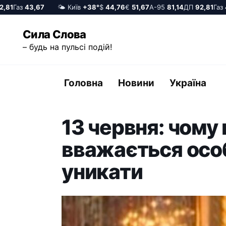
1
Газ
43,67
🌤️ Київ
+38°
$
44,76
€
51,67
А-95
81,14
ДП
92,81
Газ
43,
Перейти
Сила Слова
до
– будь на пульсі подій!
вмісту
Головна
Новини
Україна
13 червня: чому
вважається особ
уникати