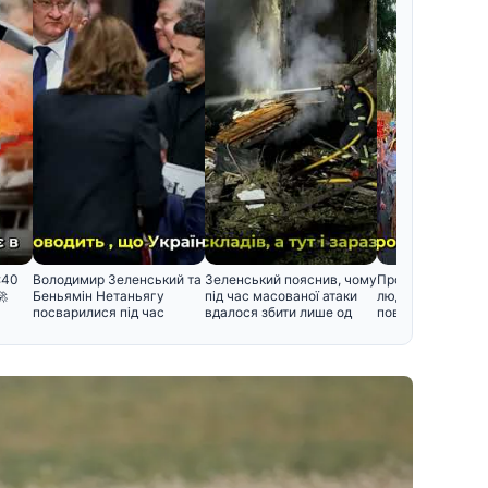
:40
Володимир Зеленський та
Зеленський пояснив, чому
Протести у Києві:
🚀
Беньямін Нетаньягу
під час масованої атаки
людей вимагают
посварилися під час
вдалося збити лише од
повернути Федо
зустріч