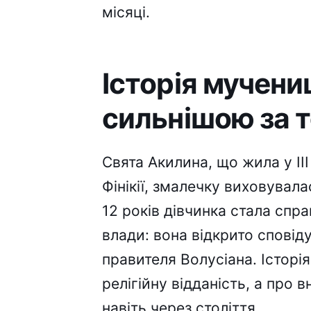
місяці.
Історія мучениц
сильнішою за 
Свята Акилина, що жила у III 
Фінікії, змалечку виховувала
12 років дівчинка стала спр
влади: вона відкрито сповід
правителя Волусіана. Історія
релігійну відданість, а про 
навіть через століття.