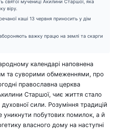
ь святої мучениці Акилини Старшої, яка
у віру.
ечаної каші 13 червня приносить у дім
абороняють важку працю на землі та скарги
народному календарі наповнена
ом та суворими обмеженнями, про
огодні православна церква
Акилини Старшої, чиє життя стало
 духовної сили. Розуміння традицій
 уникнути побутових помилок, а й
гетику власного дому на наступні