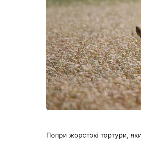
Попри жорстокі тортури, яки