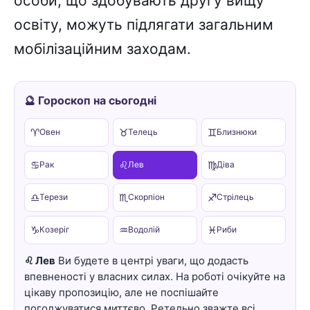
особи, що здобувають другу вищу
освіту, можуть підлягати загальним
мобілізаційним заходам.
🔮 Гороскоп на сьогодні
♈
♉
♊
Овен
Телець
Близнюки
♋
♌
♍
Рак
Лев
Діва
♎
♏
♐
Терези
Скорпіон
Стрілець
♑
♒
♓
Козеріг
Водолій
Риби
♌ Лев
Ви будете в центрі уваги, що додасть
впевненості у власних силах. На роботі очікуйте на
цікаву пропозицію, але не поспішайте
погоджуватися миттєво. Ретельно зважте всі