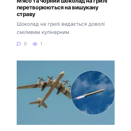
М’ясо та чорний шоколад на грилі
перетворюються на вишукану
страву
Шоколад на грилі видається доволі
сміливим кулінарним
0
1