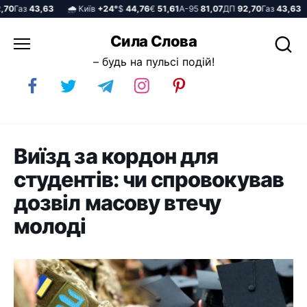
0
Газ
43,63
🌧️ Київ
+24°
$
44,76
€
51,61
А-95
81,07
ДП
92,70
Газ
43,63
Перейти
Сила Слова
до
– будь на пульсі подій!
вмісту
Виїзд за кордон для
студентів: чи спровокував
дозвіл масову втечу
молоді