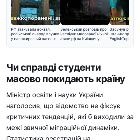
РФ атакувала вокзал:
Зеленський розповів про
Засунув руку ме
російський снаряд влучив
наслідки масованої нічної
штани»: проти з
у пасажирський вагон, є
атаки рф на Київщину
EnglishTop вису
Чи справді студенти
масово покидають країну
Міністр освіти і науки України
наголосив, що відомство не фіксує
критичних тенденцій, які б виходили за
межі звичної міграційної динаміки.
Статистика реєстрацій на