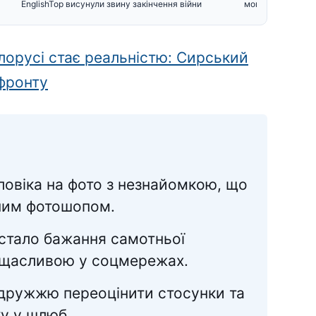
EnglishTop висунули звину
закінчення війни
могили відомих у
ілорусі стає реальністю: Сирський
фронту
ловіка на фото з незнайомкою, що
ним фотошопом.
стало бажання самотньої
 щасливою у соцмережах.
одружжю переоцінити стосунки та
у у шлюб.