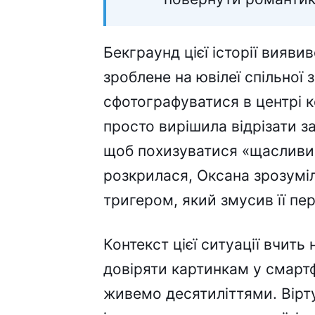
Бекграунд цієї історії вияви
зроблене на ювілеї спільної
сфотографуватися в центрі 
просто вирішила відрізати з
щоб похизуватися «щасливи
розкрилася, Оксана зрозуміл
тригером, який змусив її пе
Контекст цієї ситуації вчить
довіряти картинкам у смартф
живемо десятиліттями. Вірту