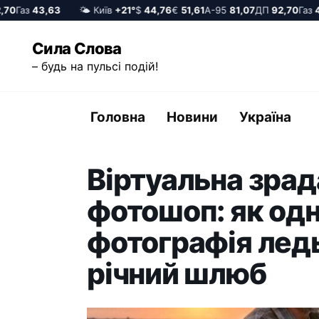
0
Газ
43,63
🌤️ Київ
+21°
$
44,76
€
51,61
А-95
81,07
ДП
92,70
Газ
43,
Перейти
Сила Слова
до
– будь на пульсі подій!
вмісту
Головна
Новини
Україна
Віртуальна зрад
фотошоп: як од
фотографія ледь
річний шлюб