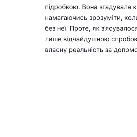
підробкою. Вона згадувала к
намагаючись зрозуміти, кол
без неї. Проте, як з’ясувало
лише відчайдушною спробою
власну реальність за допом