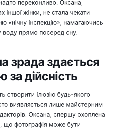
 надто переконливо. Оксана,
х іншої жінки, не стала чекати
ню «нічну інспекцію», намагаючись
у воду прямо посеред сну.
на зрада здається
 за дійсність
ть створити ілюзію будь-якого
часто виявляється лише майстерним
дакторів. Оксана, спершу охоплена
а, що фотографія може бути