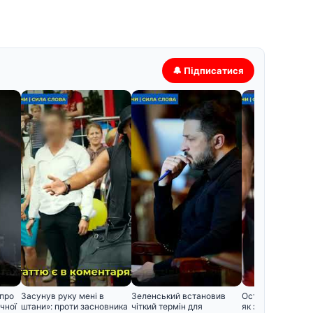
🔔 Підписатися
 про
Засунув руку мені в
Зеленський встановив
Останній спочино
чної
штани»: проти засновника
чіткий термін для
як зараз вигляд