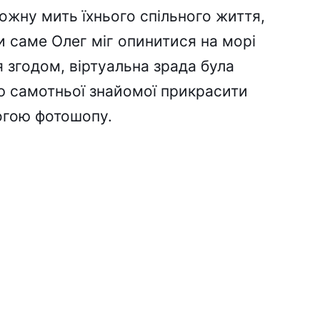
ожну мить їхнього спільного життя,
и саме Олег міг опинитися на морі
ся згодом, віртуальна зрада була
 самотньої знайомої прикрасити
огою фотошопу.