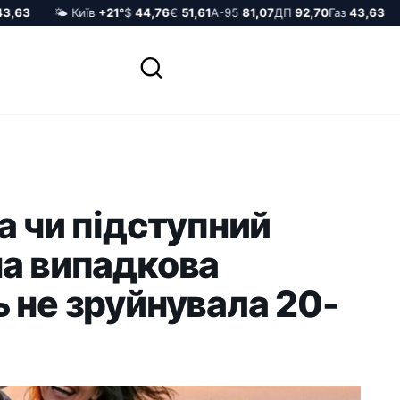
63
🌤️ Київ
+21°
$
44,76
€
51,61
А-95
81,07
ДП
92,70
Газ
43,63

а чи підступний
на випадкова
 не зруйнувала 20-