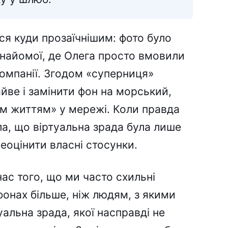
вся куди прозаїчнішим: фото було
 знайомої, де Олега просто вмовили
компанії. Згодом «суперниця»
айве і замінити фон на морський,
м життям» у мережі. Коли правда
а, що віртуальна зрада була лише
реоцінити власні стосунки.
 нас того, що ми часто схильні
онах більше, ніж людям, з якими
альна зрада, якої насправді не