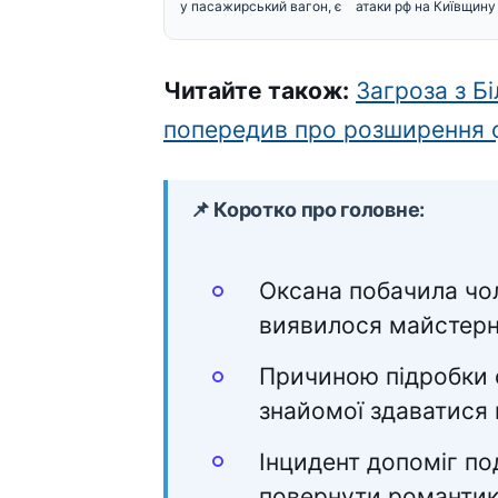
у пасажирський вагон, є
атаки рф на Київщину
Читайте також:
Загроза з Б
попередив про розширення 
📌 Коротко про головне:
Оксана побачила чо
виявилося майстер
Причиною підробки 
знайомої здаватися
Інцидент допоміг п
повернути романтик