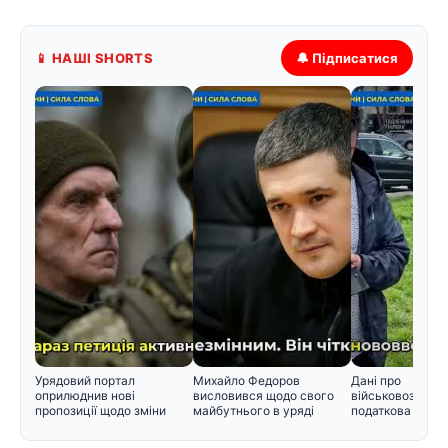
📱 НАШІ SHORTS
🔔 Підписатися
Урядовий портал
Михайло Федоров
Дані про
оприлюднив нові
висловився щодо свого
військовозобов'
пропозиції щодо зміни
майбутнього в уряді
податкова пере
черговості призо
інформацію Мін