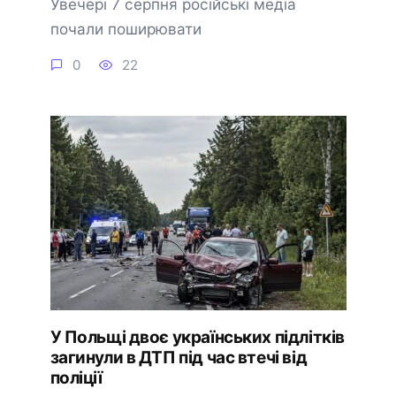
Увечері 7 серпня російські медіа
почали поширювати
0
22
У Польщі двоє українських підлітків
загинули в ДТП під час втечі від
поліції