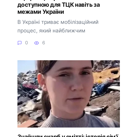
доступною для ТЦК навіть за
межами України
В Україні триває мобілізаційний
процес, який найближчим
0
6
Знайшли скарб у смітті: історія сім’ї,