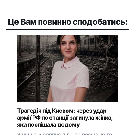
Це Вам повинно сподобатись:
Трагедія під Києвом: через удар
армії РФ по станції загинула жінка,
яка поспішала додому
У ніч на 5 серпня під час російського