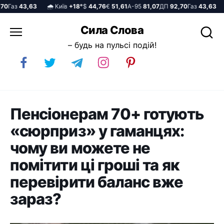
Газ
43,63
🌧️ Київ
+18°
$
44,76
€
51,61
А-95
81,07
ДП
92,70
Газ
43,63
🌧
Перейти
Сила Слова
до
– будь на пульсі подій!
вмісту
Пенсіонерам 70+ готують
«сюрприз» у гаманцях:
чому ви можете не
помітити ці гроші та як
перевірити баланс вже
зараз?