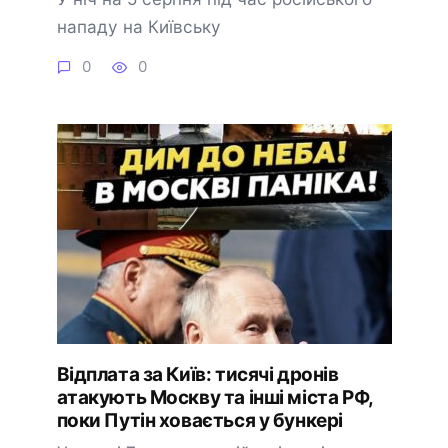
нападу на Київську
0
0
Відплата за Київ: тисячі дронів
атакують Москву та інші міста РФ,
поки Путін ховається у бункері