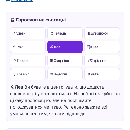
🔮 Гороскоп на сьогодні
♈
♉
♊
Овен
Телець
Близнюки
♋
♌
♍
Рак
Лев
Діва
♎
♏
♐
Терези
Скорпіон
Стрілець
♑
♒
♓
Козеріг
Водолій
Риби
♌ Лев
Ви будете в центрі уваги, що додасть
впевненості у власних силах. На роботі очікуйте на
цікаву пропозицію, але не поспішайте
погоджуватися миттєво. Ретельно зважте всі
умови перед тим, як дати відповідь.