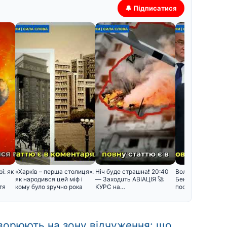
🔔 Підписатися
і: як
«Харків – перша столиця»:
Hiч бyдe cтpaшнa❗️ 20:40
Володимир Зелен
як народився цей міф і
— Зaxoдuть ABIAЦIЯ 🚀
Беньямін Нетань
тя
кому було зручно рока
KУPC нa…
посварилися під 
зустріч
ворюють на зону відчуження: що