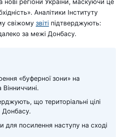
 нові регіони України, маскуючи це
хідність». Аналітики Інституту
єму свіжому
звіті
підтверджують:
далеко за межі Донбасу.
рення «буферної зони» на
 Вінниччині.
ерджують, що територіальні цілі
 Донбасу.
и для посилення наступу на сході