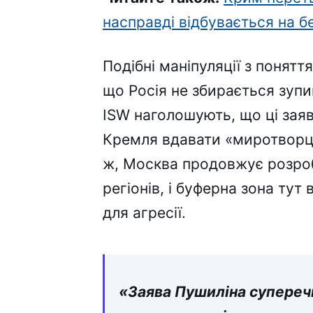
насправді відбувається на б
Подібні маніпуляції з понятт
що Росія не збирається зупи
ISW наголошують, що ці зая
Кремля вдавати «миротворця
ж, Москва продовжує розроб
регіонів, і буферна зона ту
для агресії.
«Заява Пушиліна супереч