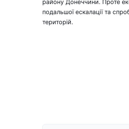
району Донеччини. Проте екс
подальшої ескалації та спро
територій.