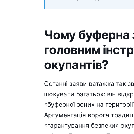
Чому буферна 
головним інст
окупантів?
Останні заяви ватажка так 
шокували багатьох: він відк
«буферної зони» на території
Аргументація ворога традиці
«гарантування безпеки» оку