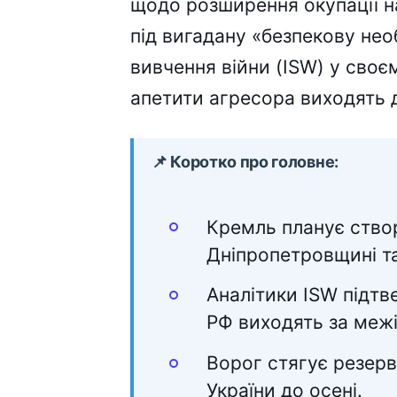
щодо розширення окупації на
під вигадану «безпекову необ
вивчення війни (ISW) у сво
апетити агресора виходять 
📌 Коротко про головне:
Кремль планує ство
Дніпропетровщині та
Аналітики ISW підтв
РФ виходять за межі
Ворог стягує резерв
України до осені.