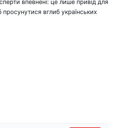
перти впевнені: це лише привід для
б просунутися вглиб українських