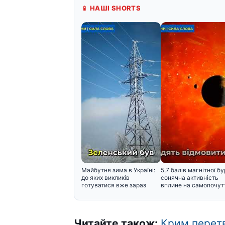
📱 НАШІ SHORTS
Майбутня зима в Україні:
5,7 балів магнітної бур
до яких викликів
сонячна активність
готуватися вже зараз
вплине на самопочут
Читайте також:
Крим перет