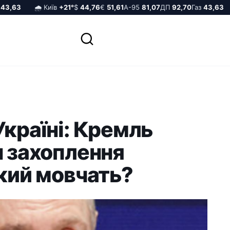
,63
🌧️ Київ
+21°
$
44,76
€
51,61
А-95
81,07
ДП
92,70
Газ
43,63
Україні: Кремль
н захоплення
який мовчать?