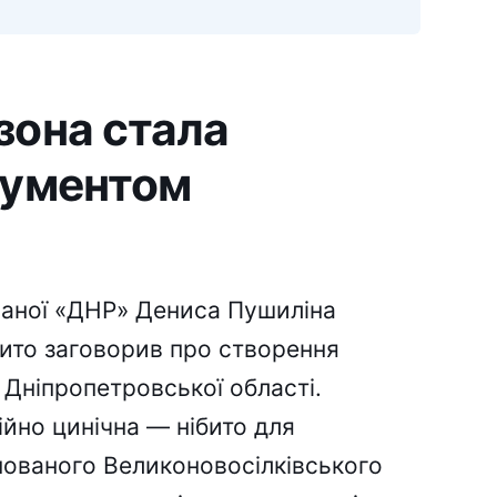
зона стала
рументом
званої «ДНР» Дениса Пушиліна
рито заговорив про створення
 Дніпропетровської області.
йно цинічна — нібито для
пованого Великоновосілківського