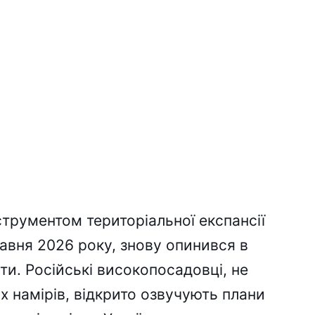
струментом територіальної експансії
равня 2026 року, знову опинився в
оти. Російські високопосадовці, не
 намірів, відкрито озвучують плани