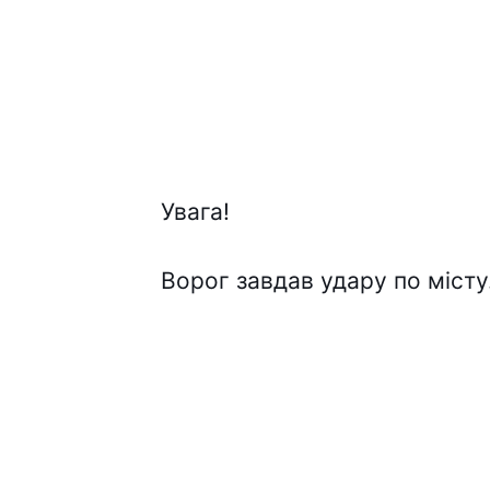
Увaга!
Воpог завдав удaру по міcту