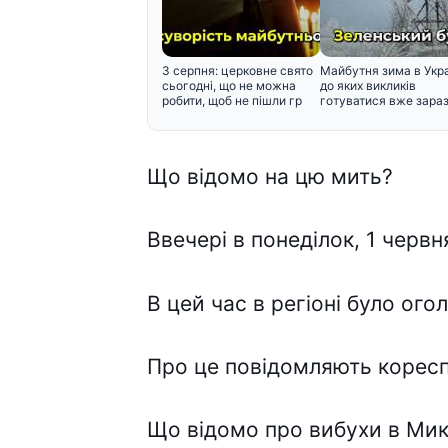
3 серпня: церковне свято
Майбутня зима в Укра
сьогодні, що не можна
до яких викликів
робити, щоб не пішли гр
готуватися вже зара
Що вiдомо на цю мить?
Ввечері в понеділок, 1 черв
В цей час в регіоні було ог
Про це повідомляють коресп
Що відомо про вибухи в Мик