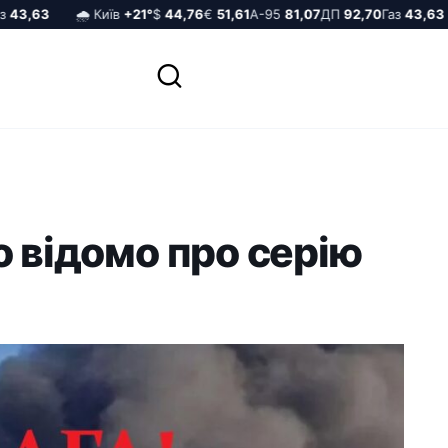
3,63
🌧️ Київ
+21°
$
44,76
€
51,61
А-95
81,07
ДП
92,70
Газ
43,63
о відомо про серію