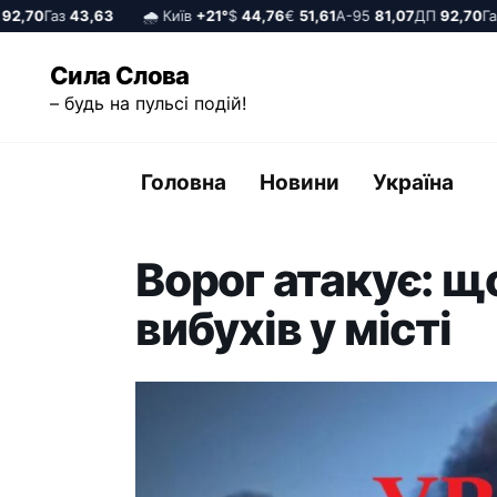
,70
Газ
43,63
🌧️ Київ
+21°
$
44,76
€
51,61
А-95
81,07
ДП
92,70
Газ
4
Перейти
Сила Слова
до
– будь на пульсі подій!
вмісту
Головна
Новини
Україна
Ворог атакує: щ
вибухів у місті