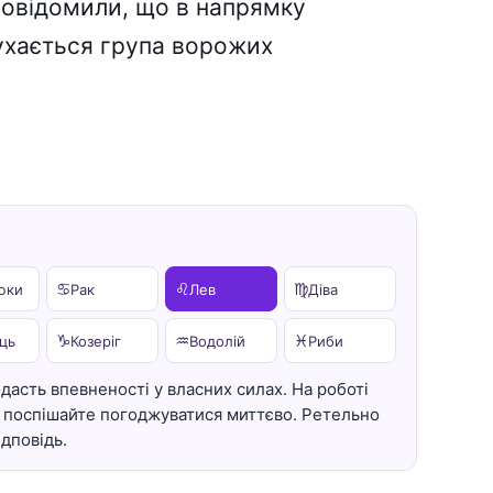
повідомили, що в напрямку
рухається група ворожих
♋
♌
♍
юки
Рак
Лев
Діва
♑
♒
♓
ць
Козеріг
Водолій
Риби
дасть впевненості у власних силах. На роботі
не поспішайте погоджуватися миттєво. Ретельно
ідповідь.