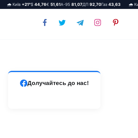
🌧️ Київ
+21°
$
44,76
€
51,61
А-95
81,07
ДП
92,70
Газ
43,63
🌧️ Київ
Долучайтесь до нас!