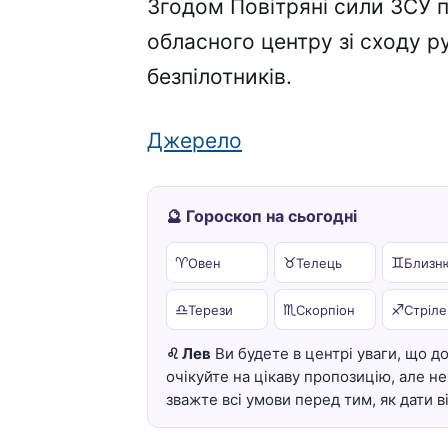
Згодом Повітряні сили ЗСУ 
обласного центру зі сходу 
безпілотників.
Джерело
🔮 Гороскоп на сьогодні
♈
♉
♊
Овен
Телець
Близн
♎
♏
♐
Терези
Скорпіон
Стріле
♌ Лев
Ви будете в центрі уваги, що до
очікуйте на цікаву пропозицію, але 
зважте всі умови перед тим, як дати в