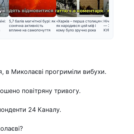
їні:
5,7 балів магнітної бурі: як
«Харків – перша столиця»:
Hiч бyдe cтpaшнa
сонячна активність
як народився цей міф і
— Зaxoдuть ABIA
з
вплине на самопочуття
кому було зручно рока
KУPC нa…
ня, в Миколаєві прогриміли вибухи.
олошено повітряну тривогу.
онденти 24 Каналу.
олаєві?