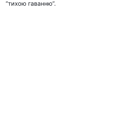
“тихою гаванню”.