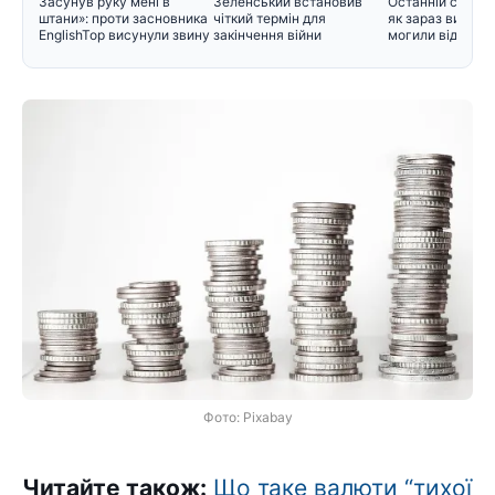
Засунув руку мені в
Зеленський встановив
Останній спочин
штани»: проти засновника
чіткий термін для
як зараз вигляд
EnglishTop висунули звину
закінчення війни
могили відомих 
Фото: Pixabay
Читайте також:
Що таке валюти “тихої