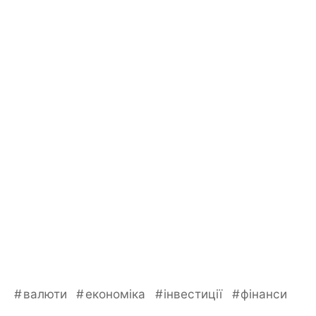
валюти
економіка
інвестиції
фінанси