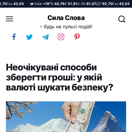
70
Газ
43,63
🌧️ Київ
+18°
$
44,76
€
51,61
А-95
81,07
ДП
92,70
Газ
43,63
Перейти
Сила Слова
до
– будь на пульсі подій!
вмісту
Неочікувані способи
зберегти гроші: у якій
валюті шукати безпеку?