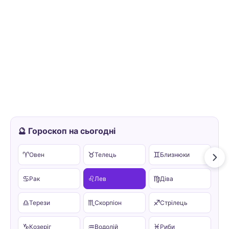
🔮 Гороскоп на сьогодні
♈
♉
♊
Овен
Телець
Близнюки
♋
♌
♍
Рак
Лев
Діва
♎
♏
♐
Терези
Скорпіон
Стрілець
♑
♒
♓
Козеріг
Водолій
Риби