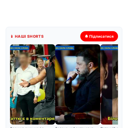
📱 НАШІ SHORTS
🔔 Підписатися