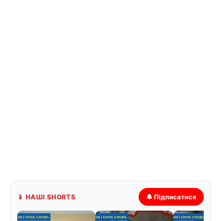
📱 НАШІ SHORTS
🔔 Підписатися