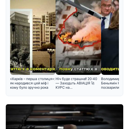
«Харків – перша столиця»:
Hiч бyдe cтpaшнa❗️ 20:40
Володимир Зеле
як народився цей міф і
— Зaxoдuть ABIAЦIЯ 🚀
Беньямін Нетан
кому було зручно рока
KУPC нa…
посварилися під
зустріч