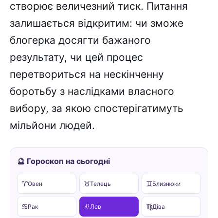
створює величезний тиск. Питання
залишається відкритим: чи зможе
блогерка досягти бажаного
результату, чи цей процес
перетвориться на нескінченну
боротьбу з наслідками власного
вибору, за якою спостерігатимуть
мільйони людей.
🔮 Гороскоп на сьогодні
♈
♉
♊
Овен
Телець
Близнюки
♋
♌
♍
Рак
Лев
Діва