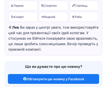
♎
♏
♐
Терези
Скорпіон
Стрілець
♑
♒
♓
Козеріг
Водолій
Риби
♌ Лев
Ви зараз у центрі уваги, тож використовуйте
цей час для презентації своїх ідей колегам. У
стосунках не бійтеся показувати свою вразливість,
це лише зробить союз міцнішим. Вечір проведіть у
приємній компанії.
Що ви думаєте про цю новину?
Обговорити цю новину у Facebook