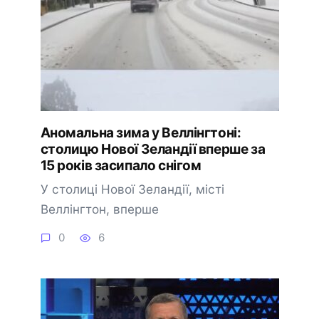
Аномальна зима у Веллінгтоні:
столицю Нової Зеландії вперше за
15 років засипало снігом
У столиці Нової Зеландії, місті
Веллінгтон, вперше
0
6