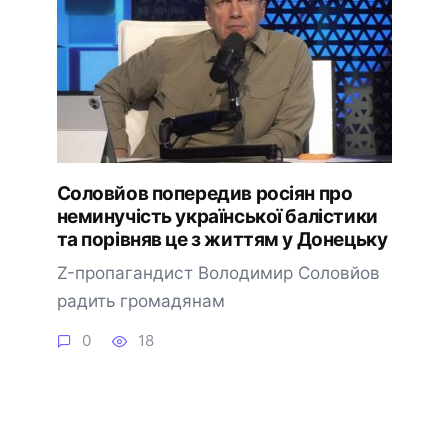
Соловйов попередив росіян про
неминучість української балістики
та порівняв це з життям у Донецьку
Z-пропагандист Володимир Соловйов
радить громадянам
0
18