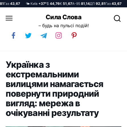
аз
43,67
🌤️ Київ
+37°
$
44,76
€
51,67
А-95
81,14
ДП
92,81
Газ
43,67
🌤️
Перейти
Сила Слова
до
– будь на пульсі подій!
вмісту
Українка з
екстремальними
вилицями намагається
повернути природний
вигляд: мережа в
очікуванні результату