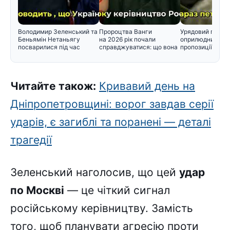
Володимир Зеленський та
Пророцтва Ванги
Урядовий порта
Беньямін Нетаньягу
на 2026 рік почали
оприлюднив нов
посварилися під час
справджуватися: що вона
пропозиції щодо
зустріч
прогнозувал
черговості приз
Читайте також:
Кривавий день на
Дніпропетровщині: ворог завдав серії
ударів, є загиблі та поранені — деталі
трагедії
Зеленський наголосив, що цей
удар
по Москві
— це чіткий сигнал
російському керівництву. Замість
того, щоб планувати агресію проти