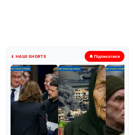
📱 НАШІ SHORTS
🔔 Підписатися