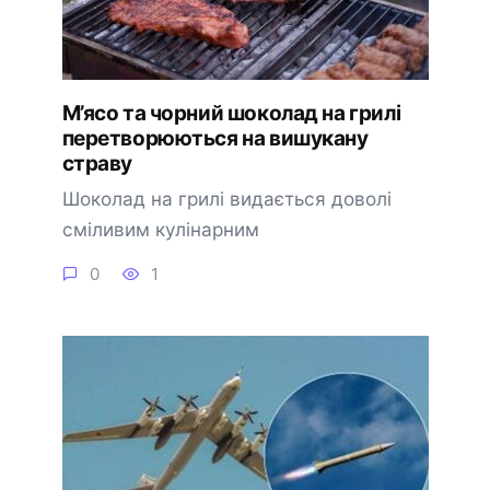
М’ясо та чорний шоколад на грилі
перетворюються на вишукану
страву
Шоколад на грилі видається доволі
сміливим кулінарним
0
1