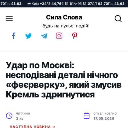
Газ
43,63
🌧️ Київ
+24°
$
44,76
€
51,61
А-95
81,07
ДП
92,70
Газ
43,63

Перейти
Сила Слова
до
– будь на пульсі подій!
вмісту
Удар по Москві:
несподівані деталі нічного
«феєрверку», який змусив
Кремль здригнутися
ЧИТАННЯ
ОПУБЛІКОВАНО
3 хв
17.05.2026
НАСТУПНА НОВИНА →