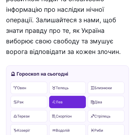
інформацію про наслідки нічної
операції. Залишайтеся з нами, щоб
знати правду про те, як Україна
виборює свою свободу та змушує
ворога відповідати за кожен злочин.
🔮 Гороскоп на сьогодні
♈
♉
♊
Овен
Телець
Близнюки
♋
♌
♍
Рак
Лев
Діва
♎
♏
♐
Терези
Скорпіон
Стрілець
♑
♒
♓
Козеріг
Водолій
Риби