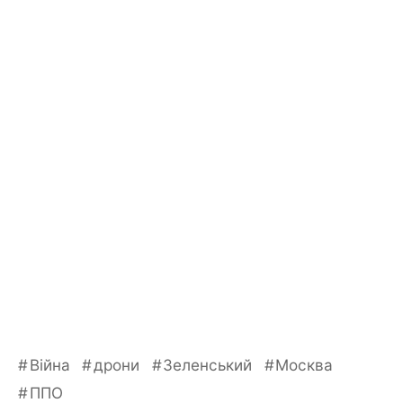
Війна
дрони
Зеленський
Москва
ППО