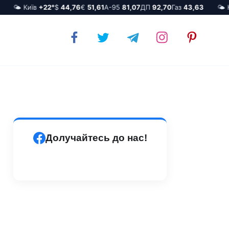
🌤️ Київ
+22°
$
44,76
€
51,61
А-95
81,07
ДП
92,70
Газ
43,63
🌤️ Ки
Долучайтесь до нас!