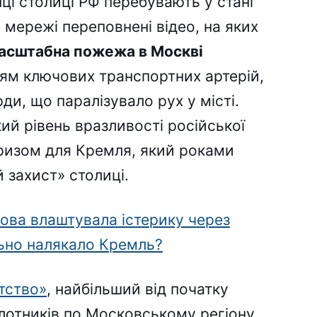
ці столиці РФ перебувають у стані
 мережі переповнені відео, на яких
асштабна пожежа в Москві
ям ключових транспортних артерій,
ди, що паралізувало рух у місті.
ий рівень вразливості російської
изом для Кремля, який роками
 захист» столиці.
ова влаштувала істерику через
льно налякало Кремль?
тство»
, найбільший від початку
ілотників по Московському регіону