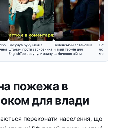
 про
Засунув руку мені в
Зеленський встановив
Останній спочино
чної
штани»: проти засновника
чіткий термін для
як зараз вигляд
EnglishTop висунули звину
закінчення війни
могили відомих у
на пожежа в
шоком для влади
гаються переконати населення, що