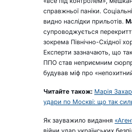
«все під контролем», мешкан
справжньої паніки. Соціальні
видно наслідки прильотів.
М
супроводжується перекритт
зокрема Північно-Східної хор
Експерти зазначають, що так
ППО став неприємним сюрпр
будував міф про «непохитний
Читайте також:
Марія Захар
удари по Москві: що так си
Як зауважило видання
«Аген
війни удар українських безп