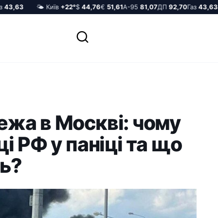
3,63
🌤️ Київ
+22°
$
44,76
€
51,61
А-95
81,07
ДП
92,70
Газ
43,63
жа в Москві: чому
і РФ у паніці та що
ь?