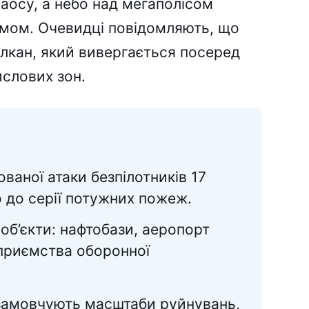
аосу, а небо над мегаполісом
мом. Очевидці повідомляють, що
улкан, який вивергається посеред
ислових зон.
ваної атаки безпілотників 17
 до серії потужних пожеж.
 об’єкти: нафтобази, аеропорт
приємства оборонної
замовчують масштаби руйнувань,