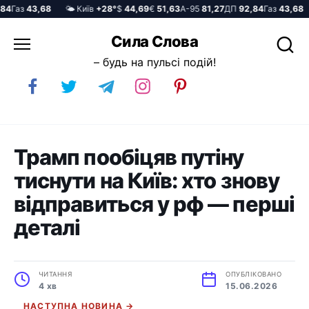
Газ
43,68
🌤️ Київ
+28°
$
44,69
€
51,63
А-95
81,27
ДП
92,84
Газ
43,68

Перейти
Сила Слова
до
– будь на пульсі подій!
вмісту
Трамп пообіцяв путіну
тиснути на Київ: хто знову
відправиться у рф — перші
деталі
ЧИТАННЯ
ОПУБЛІКОВАНО
4 хв
15.06.2026
НАСТУПНА НОВИНА →