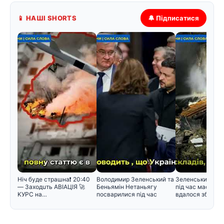
📱 НАШІ SHORTS
🔔 Підписатися
Hiч бyдe cтpaшнa❗️ 20:40
Володимир Зеленський та
Зеленський поя
— Зaxoдuть ABIAЦIЯ 🚀
Беньямін Нетаньягу
під час масован
KУPC нa…
посварилися під час
вдалося збити л
зустріч