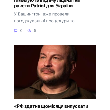
гальмують видачу ліцензії на
ракети Patriot для України
У Вашингтоні вже провели
погоджувальні процедури та
0
5
«РФ здатна щомісяця випускати