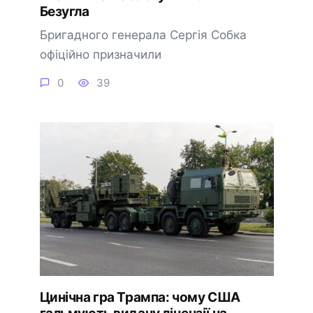
Безугла
Бригадного генерала Сергія Собка
офіційно призначили
0
39
Цинічна гра Трампа: чому США