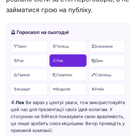
займатися грою на публіку.
🔮 Гороскоп на сьогодні
♈
♉
♊
Овен
Телець
Близнюки
♋
♌
♍
Рак
Лев
Діва
♎
♏
♐
Терези
Скорпіон
Стрілець
♑
♒
♓
Козеріг
Водолій
Риби
♌ Лев
Ви зараз у центрі уваги, тож використовуйте
цей час для презентації своїх ідей колегам. У
стосунках не бійтеся показувати свою вразливість,
це лише зробить союз міцнішим. Вечір проведіть у
приємній компанії.