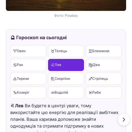
Фото: Pixabay
🔮 Гороскоп на сьогодні
♈
♉
♊
Овен
Телець
Близнюки
♋
♌
♍
Рак
Лев
Діва
♎
♏
♐
Терези
Скорпіон
Стрілець
♑
♒
♓
Козеріг
Водолій
Риби
♌ Лев
Ви будете в центрі уваги, тому
використайте цю енергію для реалізації амбітних
планів. Ваша харизма допоможе знайти
однодумців та отримати підтримку в нових