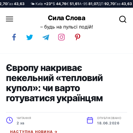
70
Газ
43,63
🌤️ Київ
+23°
$
44,76
€
51,61
А-95
81,07
ДП
92,70
Газ
43,63
Перейти
Сила Слова
до
– будь на пульсі подій!
вмісту
Європу накриває
пекельний «тепловий
купол»: чи варто
готуватися українцям
ЧИТАННЯ
ОПУБЛІКОВАНО
2 хв
18.06.2026
НАСТУПНА НОВИНА →