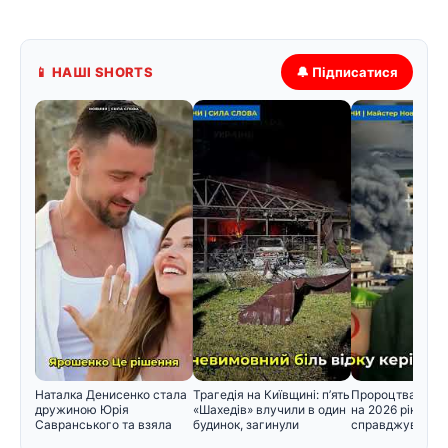
📱 НАШІ SHORTS
🔔 Підписатися
Наталка Денисенко стала
Трагедія на Київщині: п’ять
Пророцтва Ванг
дружиною Юрія
«Шахедів» влучили в один
на 2026 рік поч
Савранського та взяла
будинок, загинули
справджуватися
його прізв
прогнозувал