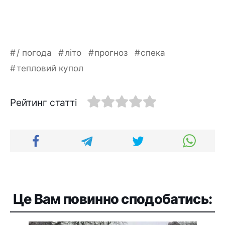
/ погода
літо
прогноз
спека
тепловий купол
Рейтинг статті
Це Вам повинно сподобатись: