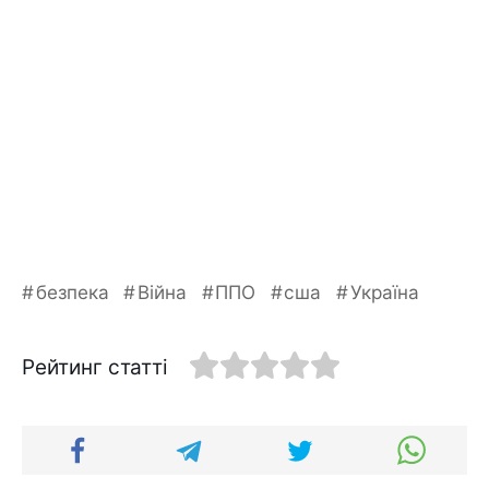
безпека
Війна
ППО
сша
Україна
Рейтинг статті