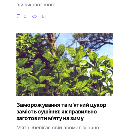
військовозобов’
0
161
Заморожування та м’ятний цукор
замість сушіння: як правильно
заготовити м’яту на зиму
М’ята зберігає свій аромат значно