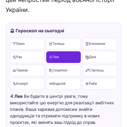
України.
🔮 Гороскоп на сьогодні
♈
♉
♊
Овен
Телець
Близнюки
♋
♌
♍
Рак
Лев
Діва
♎
♏
♐
Терези
Скорпіон
Стрілець
♑
♒
♓
Козеріг
Водолій
Риби
♌ Лев
Ви будете в центрі уваги, тому
використайте цю енергію для реалізації амбітних
планів. Ваша харизма допоможе знайти
однодумців та отримати підтримку в нових
проєктах, які змінять ваш підхід до справ.