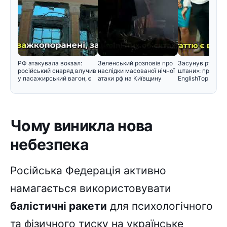
РФ атакувала вокзал:
Зеленський розповів про
Засунув руку ме
російський снаряд влучив
наслідки масованої нічної
штани»: проти з
у пасажирський вагон, є
атаки рф на Київщину
EnglishTop вису
Чому виникла нова
небезпека
Російська Федерація активно
намагається використовувати
балістичні ракети
для психологічного
та фізичного тиску на українське