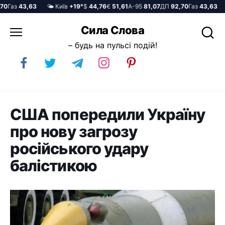
Газ
43,63
🌤️ Київ
+19°
$
44,76
€
51,61
А-95
81,07
ДП
92,70
Газ
43,63
🌤
Перейти
Сила Слова
до
– будь на пульсі подій!
вмісту
США попередили Україну
про нову загрозу
російського удару
балістикою