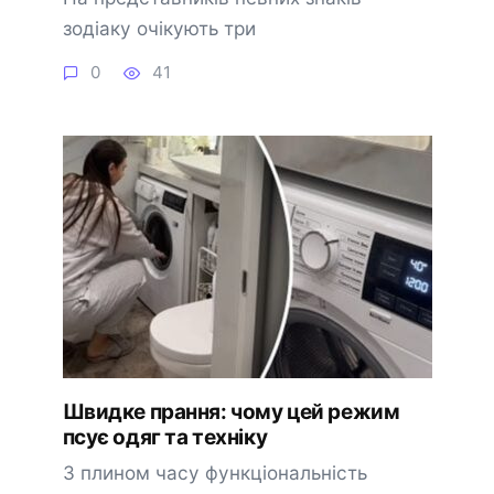
зодіаку очікують три
0
41
Швидке прання: чому цей режим
псує одяг та техніку
З плином часу функціональність