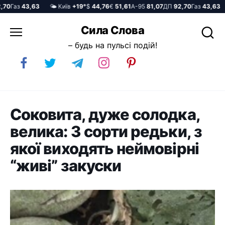
0
Газ
43,63
🌤️ Київ
+19°
$
44,76
€
51,61
А-95
81,07
ДП
92,70
Газ
43,63

Перейти
Сила Слова
до
– будь на пульсі подій!
вмісту
Соковита, дуже солодка,
велика: 3 сорти редьки, з
якої виходять неймовірні
“живі” закуски