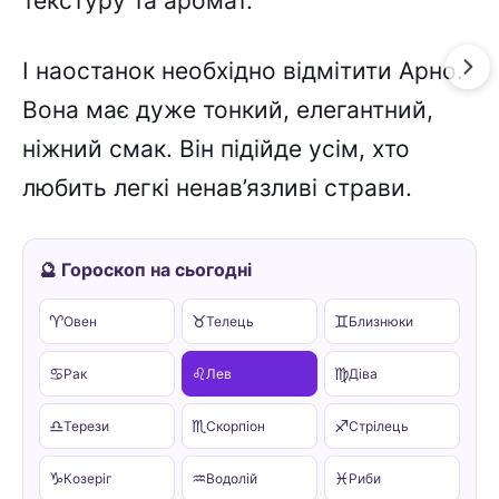
текстуру та аромат.
І наостанок необхідно відмітити Арно.
Вона має дуже тонкий, елегантний,
ніжний смак. Він підійде усім, хто
любить легкі ненав’язливі страви.
🔮 Гороскоп на сьогодні
♈
♉
♊
Овен
Телець
Близнюки
♋
♌
♍
Рак
Лев
Діва
♎
♏
♐
Терези
Скорпіон
Стрілець
♑
♒
♓
Козеріг
Водолій
Риби