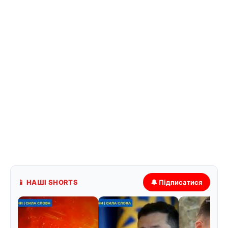
📱 НАШІ SHORTS
🔔 Підписатися