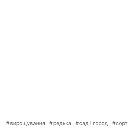
вирощування
редька
сад і город
сорт