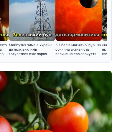
вято
Майбутня зима в Україні:
5,7 балів магнітної бурі: як
«Харків – перша 
а
до яких викликів
сонячна активність
як народився цей
гр
готуватися вже зараз
вплине на самопочуття
кому було зручно