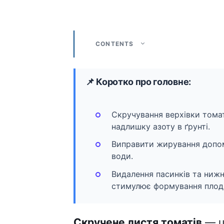
CONTENTS
📌 Коротко про головне:
Скручування верхівки томат
надлишку азоту в ґрунті.
Виправити жирування допомо
води.
Видалення пасинків та нижн
стимулює формування плоді
Скручене листя томатів
— ц