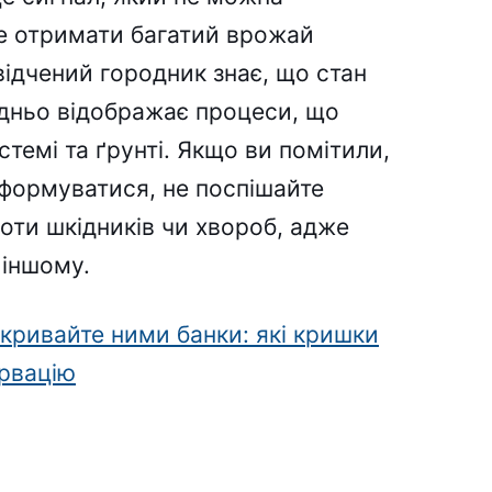
те отримати багатий врожай
ідчений городник знає, що стан
дньо відображає процеси, що
стемі та ґрунті. Якщо ви помітили,
формуватися, не поспішайте
оти шкідників чи хвороб, адже
 іншому.
акривайте ними банки: які кришки
рвацію