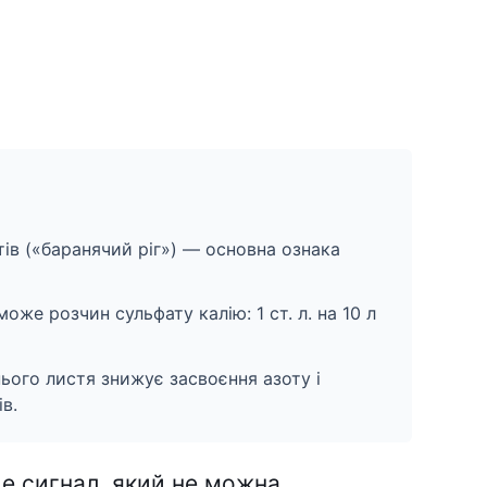
ів («баранячий ріг») — основна ознака
же розчин сульфату калію: 1 ст. л. на 10 л
ього листя знижує засвоєння азоту і
в.
е сигнал, який не можна