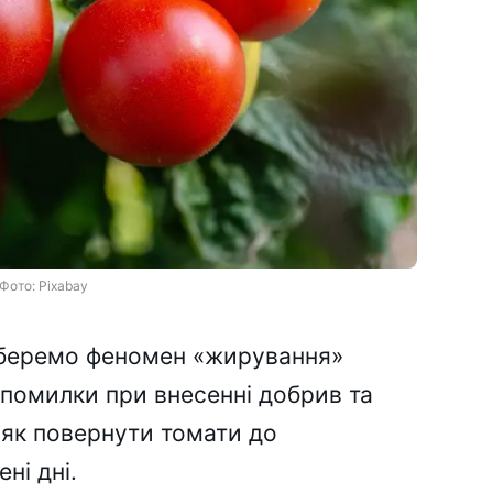
Фото: Pixabay
озберемо феномен «жирування»
 помилки при внесенні добрив та
 як повернути томати до
ні дні.