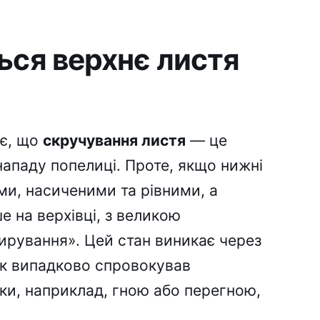
ься верхнє листя
ає, що
скручування листя
— це
 нападу попелиці. Проте, якщо нижні
и, насиченими та рівними, а
 на верхівці, з великою
ирування». Цей стан виникає через
ик випадково спровокував
ки, наприклад, гною або перегною,