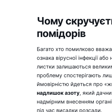
Чому скручуєт
помідорів
Багато хто помилково вваж
ознака вірусної інфекції або
листки залишаються великим
проблему спостерігають лише
ймовірністю йдеться про «ж
надлишок азоту
, який дачн
надмірним внесенням органі
під час висадки розсади.