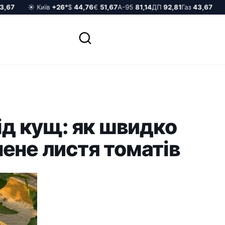
7
☀️ Київ
+26°
$
44,76
€
51,67
А-95
81,14
ДП
92,81
Газ
43,67
☀️
під кущ: як швидко
ене листя томатів