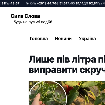
Газ
43,67
☀️ Київ
+26°
$
44,76
€
51,67
А-95
81,14
ДП
92,81
Газ
43,6
Перейти
Сила Слова
до
– будь на пульсі подій!
вмісту
Головна
Новини
Україна
Лише пів літра 
виправити скруч