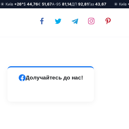
 Київ
+26°
$
44,76
€
51,67
А-95
81,14
ДП
92,81
Газ
43,67
☀️ Київ
+26
Долучайтесь до нас!