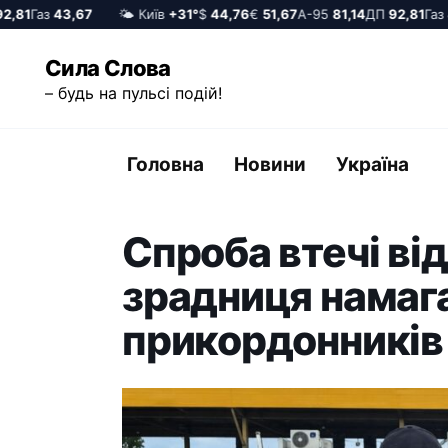
81
Газ
43,67
🌤️ Київ
+31°
$
44,76
€
51,67
А-95
81,14
ДП
92,81
Газ
43
Перейти
Сила Слова
до
– будь на пульсі подій!
вмісту
Головна
Новини
Україна
Спроба втечі ві
зрадниця намаг
прикордонників