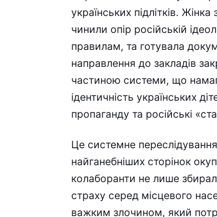
українських підлітків. Жінка
чинили опір російській ідео
правилам, та готувала доку
направлення до закладів зак
частиною системи, що нама
ідентичність українських діт
пропаганду та російські «ст
Це системне переслідування 
найганебніших сторінок окуп
колаборанти не лише збирал
страху серед місцевого нас
важким злочином, який потр