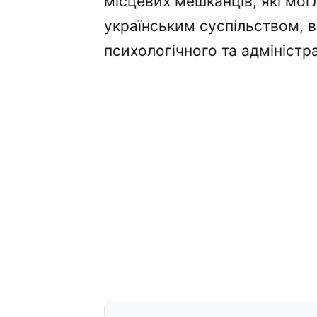
місцевих мешканців, які мог
українським суспільством,
психологічного та адміністр