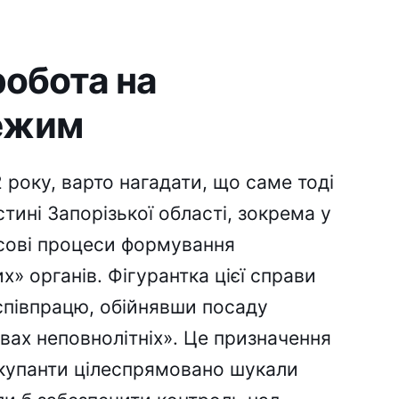
робота на
режим
року, варто нагадати, що саме тоді
тині Запорізької області, зокрема у
сові процеси формування
» органів. Фігурантка цієї справи
співпрацю, обійнявши посаду
вах неповнолітніх». Це призначення
купанти цілеспрямовано шукали