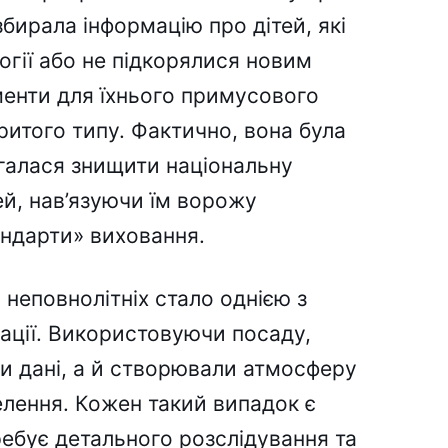
 збирала інформацію про дітей, які
логії або не підкорялися новим
менти для їхнього примусового
ритого типу. Фактично, вона була
галася знищити національну
ей, нав’язуючи їм ворожу
андарти» виховання.
неповнолітніх стало однією з
ації. Використовуючи посаду,
и дані, а й створювали атмосферу
елення. Кожен такий випадок є
ебує детального розслідування та