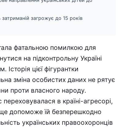
ове направлення українських дітей до
ь затриманій загрожує до 15 років
ала фатальною помилкою для
нутися на підконтрольну Україні
. Історія цієї фігурантки
ьна зміна особистих даних не рятує
чини проти власного народу.
 переховувалася в країні-агресорі,
ище допоможе їй безперешкодно
льність українських правоохоронців