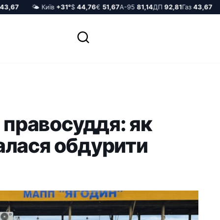
,67
🌤️ Київ
+31°
$
44,76
€
51,67
А-95
81,14
ДП
92,81
Газ
43,67

д правосуддя: як
алася обдурити