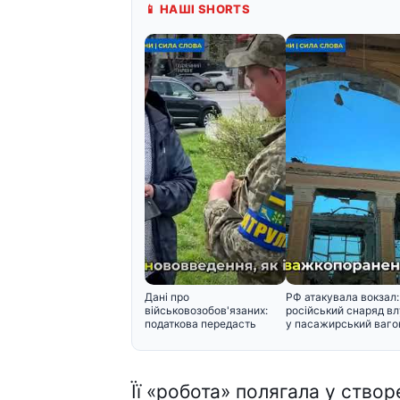
📱 НАШІ SHORTS
Дані про
РФ атакувала вокзал:
військовозобов'язаних:
російський снаряд в
податкова передасть
у пасажирський вагон
інформацію Мінобор
Її «робота» полягала у ство