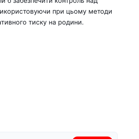
ли б забезпечити контроль над
 використовуючи при цьому методи
ативного тиску на родини.