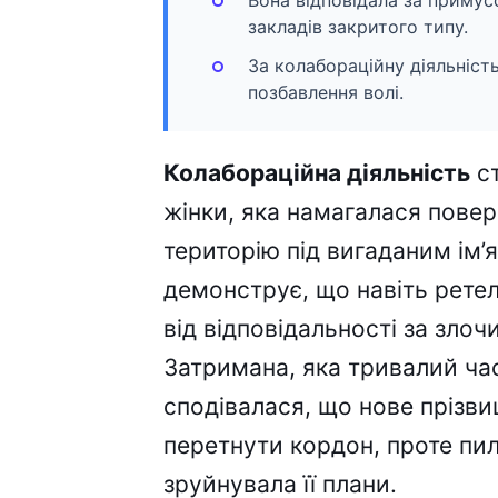
Вона відповідала за примус
закладів закритого типу.
За колабораційну діяльніст
позбавлення волі.
Колабораційна діяльність
ст
жінки, яка намагалася повер
територію під вигаданим ім’ям
демонструє, що навіть ретел
від відповідальності за зло
Затримана, яка тривалий час
сподівалася, що нове прізв
перетнути кордон, проте пи
зруйнувала її плани.