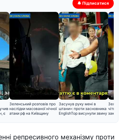
🔔 Підписатися
Зеленський розповів про
Засунув руку мені в
Зеленський вста
лучив
наслідки масованої нічної
штани»: проти засновника
чіткий термін для
, є
атаки рф на Київщину
EnglishTop висунули звину
закінчення війни
ренні репресивного механізму проти