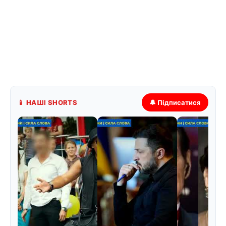
📱 НАШІ SHORTS
🔔 Підписатися