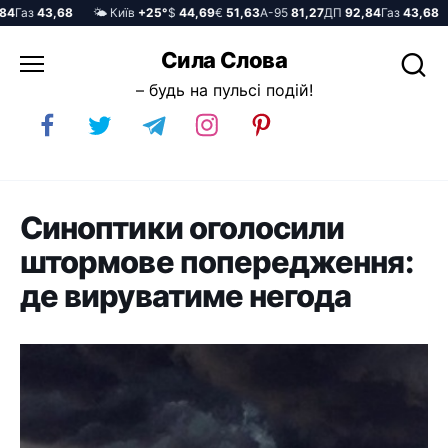
Газ
43,68
🌤️ Київ
+25°
$
44,69
€
51,63
А-95
81,27
ДП
92,84
Газ
43,68
🌤
Перейти
Сила Слова
до
– будь на пульсі подій!
вмісту
Синоптики оголосили
штормове попередження:
де вируватиме негода