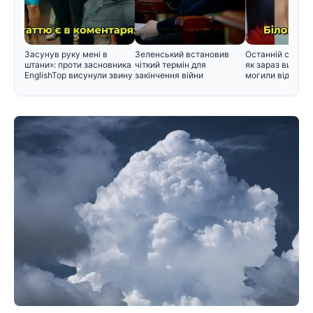
Засунув руку мені в
Зеленський встановив
Останній спочин
штани»: проти засновника
чіткий термін для
як зараз вигляд
EnglishTop висунули звину
закінчення війни
могили відомих 