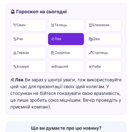
🔮 Гороскоп на сьогодні
♈
♉
♊
Овен
Телець
Близнюки
♋
♌
♍
Рак
Лев
Діва
♎
♏
♐
Терези
Скорпіон
Стрілець
♑
♒
♓
Козеріг
Водолій
Риби
♌ Лев
Ви зараз у центрі уваги, тож використовуйте
цей час для презентації своїх ідей колегам. У
стосунках не бійтеся показувати свою вразливість,
це лише зробить союз міцнішим. Вечір проведіть у
приємній компанії.
Що ви думаєте про цю новину?