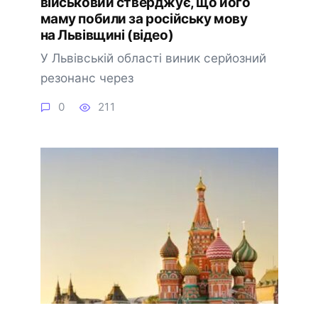
військовий стверджує, що його
маму побили за російську мову
на Львівщині (відео)
У Львівській області виник серйозний
резонанс через
0
211