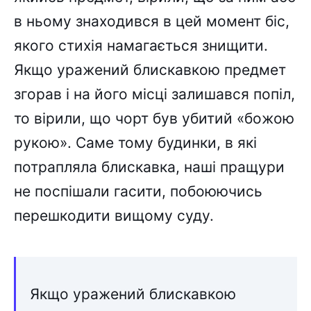
в ньому знаходився в цей момент біс,
якого стихія намагається знищити.
Якщо уражений блискавкою предмет
згорав і на його місці залишався попіл,
то вірили, що чорт був убитий «божою
рукою». Саме тому будинки, в які
потрапляла блискавка, наші пращури
не поспішали гасити, побоюючись
перешкодити вищому суду.
Якщо уражений блискавкою