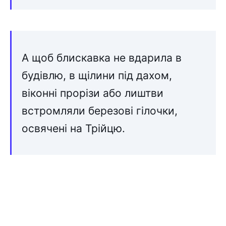
А щоб блискавка не вдарила в
будівлю, в щілини під дахом,
віконні прорізи або лиштви
встромляли березові гілочки,
освячені на Трійцю.