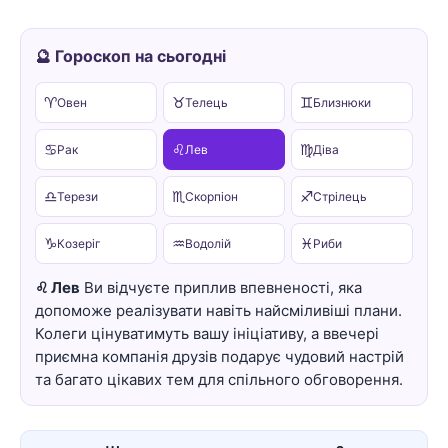
🔮 Гороскоп на сьогодні
♈
♉
♊
Овен
Телець
Близнюки
♋
♌
♍
Рак
Лев
Діва
♎
♏
♐
Терези
Скорпіон
Стрілець
♑
♒
♓
Козеріг
Водолій
Риби
♌ Лев
Ви відчуєте приплив впевненості, яка
допоможе реалізувати навіть найсміливіші плани.
Колеги цінуватимуть вашу ініціативу, а ввечері
приємна компанія друзів подарує чудовий настрій
та багато цікавих тем для спільного обговорення.