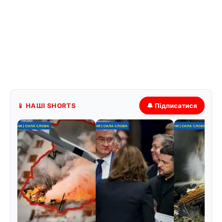
📱 НАШІ SHORTS
🔔 Підписатися