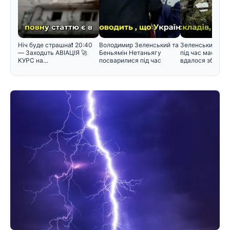
Hiч бyдe cтpaшнa❗️ 20:40
Володимир Зеленський та
Зеленський поя
— Зaxoдuть ABIAЦIЯ 🚀
Беньямін Нетаньягу
під час масован
KУPC нa…
посварилися під час
вдалося збити л
зустріч