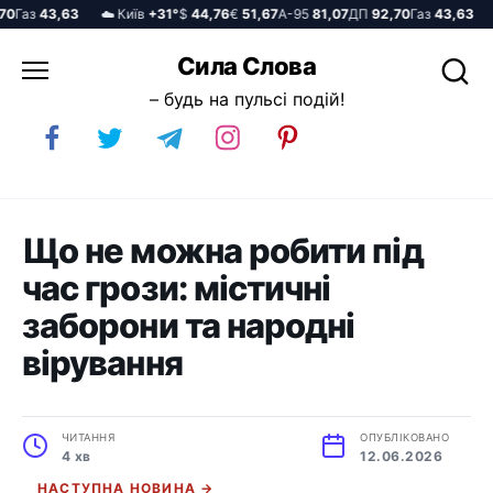
Газ
43,63
☁️ Київ
+31°
$
44,76
€
51,67
А-95
81,07
ДП
92,70
Газ
43,63
☁️
Перейти
Сила Слова
до
– будь на пульсі подій!
вмісту
Що не можна робити під
час грози: містичні
заборони та народні
вірування
ЧИТАННЯ
ОПУБЛІКОВАНО
4 хв
12.06.2026
НАСТУПНА НОВИНА →