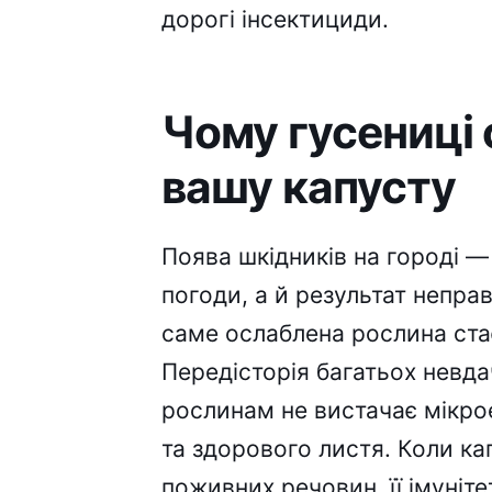
дорогі інсектициди.
Чому гусениці
вашу капусту
Поява шкідників на городі —
погоди, а й результат непра
саме ослаблена рослина ста
Передісторія багатьох невда
рослинам не вистачає мікро
та здорового листя. Коли ка
поживних речовин, її імуніте