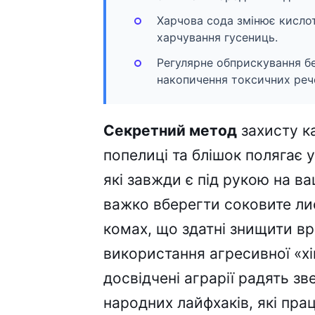
Харчова сода змінює кисло
харчування гусениць.
Регулярне обприскування б
накопичення токсичних реч
Секретний метод
захисту ка
попелиці та блішок полягає 
які завжди є під рукою на ва
важко вберегти соковите ли
комах, що здатні знищити вро
використання агресивної «хі
досвідчені аграрії радять з
народних лайфхаків, які пр