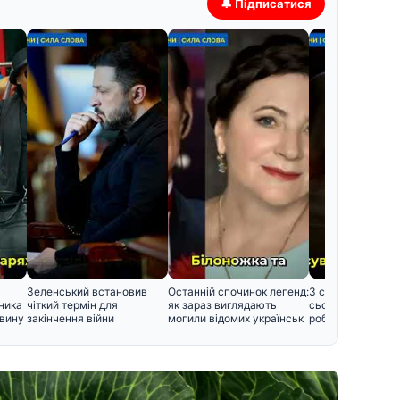
🔔 Підписатися
Зеленський встановив
Останній спочинок легенд:
3 серпня: церков
ника
чіткий термін для
як зараз виглядають
сьогодні, що не
звину
закінчення війни
могили відомих українськ
робити, щоб не п