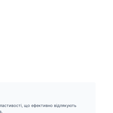
властивості, що ефективно відлякують
в.