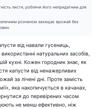
тність листя, роблячи його непридатним для
езпечним розчином захищає врожай без
овин.
пусти від навали гусениць,
у використанні натуральних засобів,
шій кухні. Кожен городник знає, як
стя капусти від ненажерливих
жай за лічені дні. Проте замість
мії», яка накопичується в качанах,
вернутися до перевірених часом
ацюють не менш ефективно, ніж