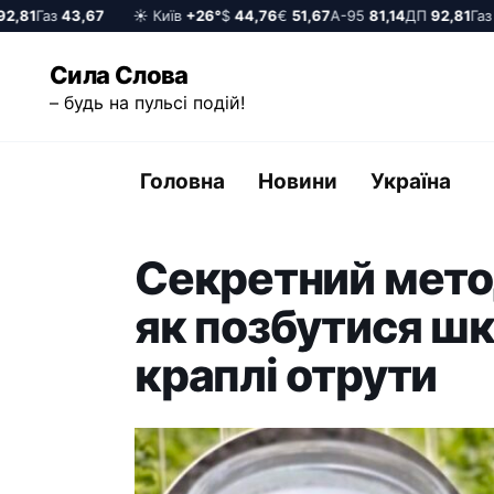
81
Газ
43,67
☀️ Київ
+26°
$
44,76
€
51,67
А-95
81,14
ДП
92,81
Газ
43
Перейти
Сила Слова
до
– будь на пульсі подій!
вмісту
Головна
Новини
Україна
Секретний метод
як позбутися шк
краплі отрути