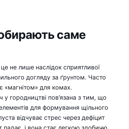
 обирають саме
 це не лише наслідок сприятливої
вильного догляду за ґрунтом. Часто
є «магнітом» для комах.
ч у городництві пов’язана з тим, що
елементів для формування щільного
пуста відчуває стрес через дефіцит
т падає, і вона стає легкою здобичю