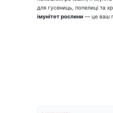
для гусениць, попелиці та х
імунітет рослини
— це ваш п