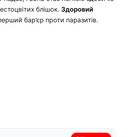
рестоцвітих блішок.
Здоровий
ерший бар’єр проти паразитів.