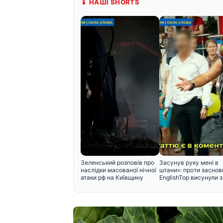
📱 НАШІ SHORTS
Зеленський розповів про
Засунув руку мені в
наслідки масованої нічної
штани»: проти заснов
атаки рф на Київщину
EnglishTop висунули 