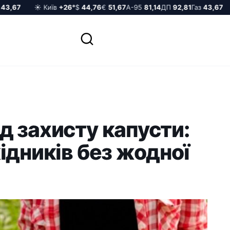
,67
☀️ Київ
+26°
$
44,76
€
51,67
А-95
81,14
ДП
92,81
Газ
43,67
☀
 захисту капусти:
ідників без жодної