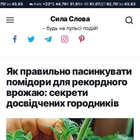
Газ
43,63
☁️ Київ
+23°
$
44,76
€
51,61
А-95
81,07
ДП
92,70
Газ
43,63
☁️
Перейти
Сила Слова
до
– будь на пульсі подій!
вмісту
Як правильно пасинкувати
помідори для рекордного
врожаю: секрети
досвідчених городників