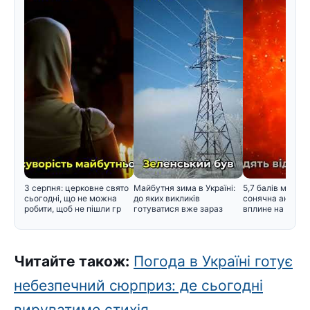
3 серпня: церковне свято
Майбутня зима в Україні:
5,7 балів магнітн
сьогодні, що не можна
до яких викликів
сонячна активні
робити, щоб не пішли гр
готуватися вже зараз
вплине на само
Читайте також:
Погода в Україні готує
небезпечний сюрприз: де сьогодні
вируватиме стихія