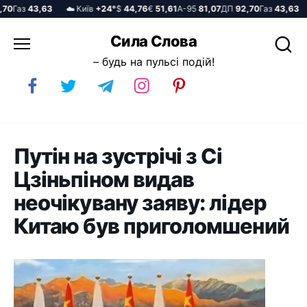
0
Газ
43,63
☁️ Київ
+24°
$
44,76
€
51,61
А-95
81,07
ДП
92,70
Газ
43,63
☁
Перейти
Сила Слова
до
– будь на пульсі подій!
вмісту
Путін на зустрічі з Сі
Цзіньпіном видав
неочікувану заяву: лідер
Китаю був приголомшений