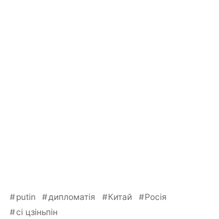
putin
дипломатія
Китай
Росія
сі цзіньпін