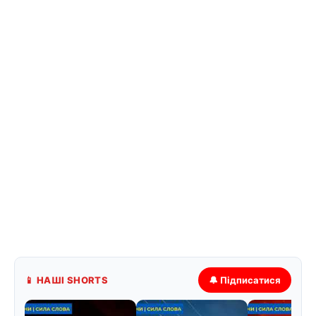
📱 НАШІ SHORTS
🔔 Підписатися