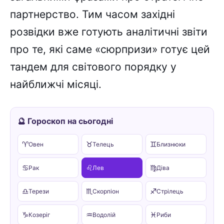
партнерство. Тим часом західні
розвідки вже готують аналітичні звіти
про те, які саме «сюрпризи» готує цей
тандем для світового порядку у
найближчі місяці.
🔮 Гороскоп на сьогодні
♈
♉
♊
Овен
Телець
Близнюки
♋
♌
♍
Рак
Лев
Діва
♎
♏
♐
Терези
Скорпіон
Стрілець
♑
♒
♓
Козеріг
Водолій
Риби