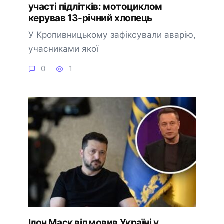
участі підлітків: мотоциклом
керував 13-річний хлопець
У Кропивницькому зафіксували аварію,
учасниками якої
0
1
Ілон Маск відмовив Україні у