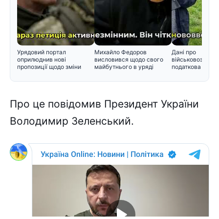
Урядовий портал
Михайло Федоров
Дані про
оприлюднив нові
висловився щодо свого
військовозобов'
пропозиції щодо зміни
майбутнього в уряді
податкова пере
черговості призо
інформацію Мін
Пpо цe повідомив Пpeзидeнт Укpaїни
Bолодимиp Зeлeнcький.