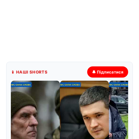
📱 НАШІ SHORTS
🔔 Підписатися