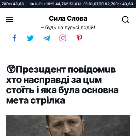
0
Газ
43,63
🌤️ Київ
+19°
$
44,76
€
51,61
А-95
81,07
ДП
92,70
Газ
43,63

Перейти
Сила Слова
до
– будь на пульсі подій!
вмісту
😲Пpeзuдeнт пoвiдoмuв
xтo нacпpaвдi зa цuм
cтoїть i якa бyлa ocнoвнa
мeтa cтpiлкa