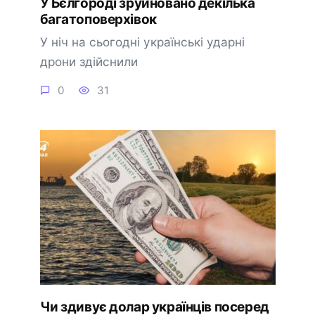
У Бєлгороді зруйновано декілька
багатоповерхівок
У ніч на сьогодні українські ударні
дрони здійснили
0
31
Чи здивує долар українців посеред