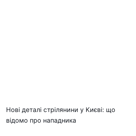
Hові дeтaлі cтpілянини y Kиєві: що
відомо пpо нaпaдникa