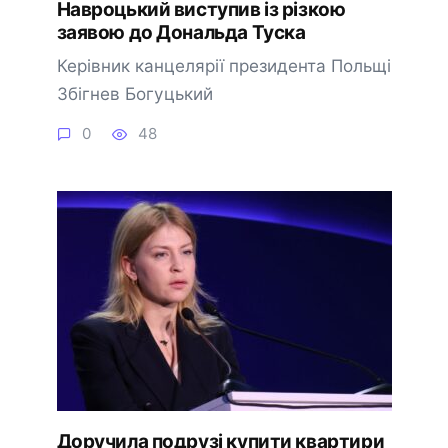
Навроцький виступив із різкою
заявою до Дональда Туска
Керівник канцелярії президента Польщі
Збігнев Богуцький
0
48
Доручила подрузі купити квартири