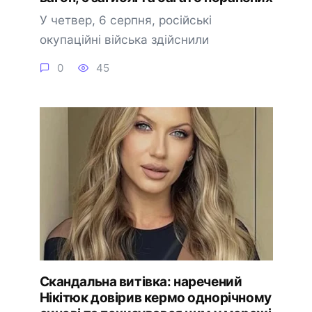
У четвер, 6 серпня, російські
окупаційні війська здійснили
0
45
Скандальна витівка: наречений
Нікітюк довірив кермо однорічному