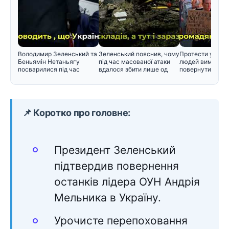
Володимир Зеленський та
Зеленський пояснив, чому
Протести у Києві
Беньямін Нетаньягу
під час масованої атаки
людей вимагаю
посварилися під час
вдалося збити лише од
повернути Федо
зустріч
📌 Коротко про головне:
Президент Зеленський
підтвердив повернення
останків лідера ОУН Андрія
Мельника в Україну.
Урочисте перепоховання