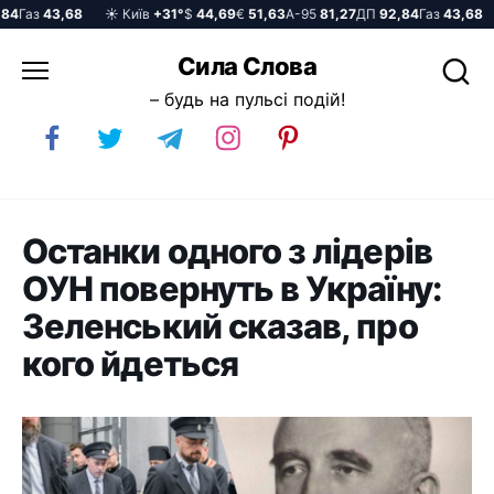
Газ
43,68
☀️ Київ
+31°
$
44,69
€
51,63
А-95
81,27
ДП
92,84
Газ
43,68
☀
Перейти
Сила Слова
до
– будь на пульсі подій!
вмісту
Останки одного з лідерів
ОУН повернуть в Україну:
Зеленський сказав, про
кого йдеться