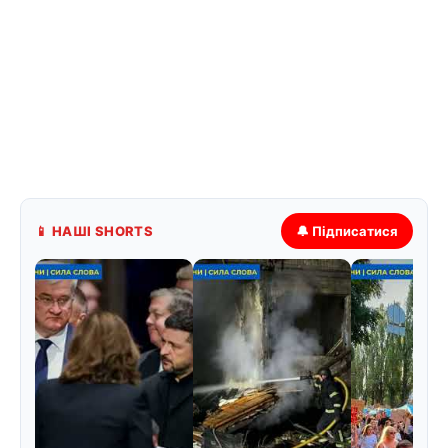
📱 НАШІ SHORTS
🔔 Підписатися