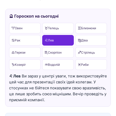
🔮 Гороскоп на сьогодні
♈
♉
♊
Овен
Телець
Близнюки
♋
♌
♍
Рак
Лев
Діва
♎
♏
♐
Терези
Скорпіон
Стрілець
♑
♒
♓
Козеріг
Водолій
Риби
♌ Лев
Ви зараз у центрі уваги, тож використовуйте
цей час для презентації своїх ідей колегам. У
стосунках не бійтеся показувати свою вразливість,
це лише зробить союз міцнішим. Вечір проведіть у
приємній компанії.