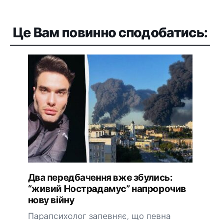
Це Вам повинно сподобатись:
Два передбачення вже збулись:
“живий Нострадамус” напророчив
нову війну
Парапсихолог запевняє, що певна