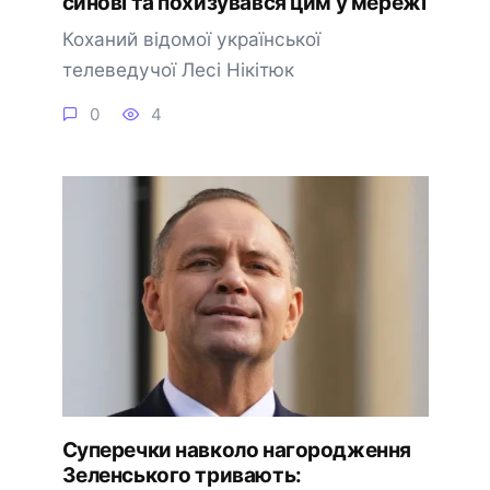
синові та похизувався цим у мережі
Коханий відомої української
телеведучої Лесі Нікітюк
0
4
Суперечки навколо нагородження
Зеленського тривають: