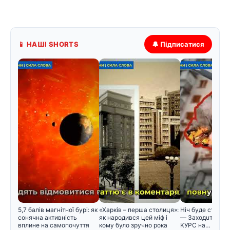
📱 НАШІ SHORTS
🔔 Підписатися
5,7 балів магнітної бурі: як
«Харків – перша столиця»:
Hiч бyдe cтpaшнa
сонячна активність
як народився цей міф і
— Зaxoдuть ABIA
вплине на самопочуття
кому було зручно рока
KУPC нa…