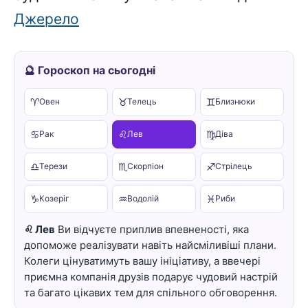
Джерело
🔮 Гороскоп на сьогодні
♈
♉
♊
Овен
Телець
Близнюки
♋
♌
♍
Рак
Лев
Діва
♎
♏
♐
Терези
Скорпіон
Стрілець
♑
♒
♓
Козеріг
Водолій
Риби
♌ Лев
Ви відчуєте приплив впевненості, яка
допоможе реалізувати навіть найсміливіші плани.
Колеги цінуватимуть вашу ініціативу, а ввечері
приємна компанія друзів подарує чудовий настрій
та багато цікавих тем для спільного обговорення.