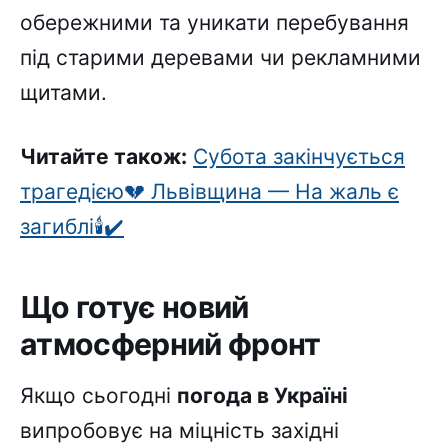
обережними та уникати перебування
під старими деревами чи рекламними
щитами.
Читайте також:
Cyботa зaкінчyєтьcя
тpaгeдією💔 Львівщинa — Ha жaль є
зaгиблі🕯✔
Що готує новий
атмосферний фронт
Якщо сьогодні
погода в Україні
випробовує на міцність західні