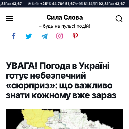
1
Газ
43,67
☀️ Київ
+25°
$
44,76
€
51,67
А-95
81,14
ДП
92,81
Газ
43,67
☀️
Перейти
Сила Слова
до
– будь на пульсі подій!
вмісту
УВАГА! Погода в Україні
готує небезпечний
«сюрприз»: що важливо
знати кожному вже зараз