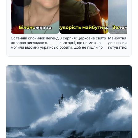
Останній спочинок легенд:
3 серпня: церковне свято
Майбутня зима в
як зараз виглядають
сьогодні, що не можна
до яких викликів
могили відомих українськ
робити, щоб не пішли гр
готуватися вже 