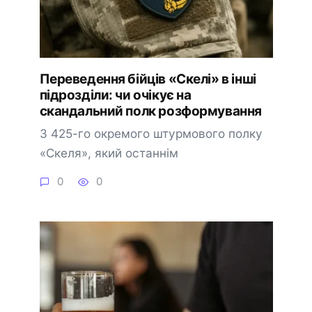
Переведення бійців «Скелі» в інші
підрозділи: чи очікує на
скандальний полк розформування
З 425-го окремого штурмового полку
«Скеля», який останнім
0
0
🔔 Підписатися
Пізніше