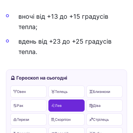
вночі від +13 до +15 градусів
тепла;
вдень від +23 до +25 градусів
тепла.
🔮 Гороскоп на сьогодні
♈
♉
♊
Овен
Телець
Близнюки
♋
♌
♍
Рак
Лев
Діва
♎
♏
♐
Терези
Скорпіон
Стрілець