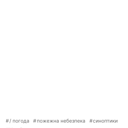
/ погода
пожежна небезпека
синоптики