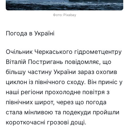
Фото: Pixabay
Погода в Україні
Очільник Черкаського гідрометцентру
Віталій Постригань повідомляє, що
більшу частину України зараз охопив
циклон із північного сходу. Він приніс у
наші регіони прохолодне повітря з
північних широт, через що погода
стала мінливою та подекуди пройшли
короткочасні грозові дощі.