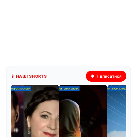
📱 НАШІ SHORTS
🔔 Підписатися