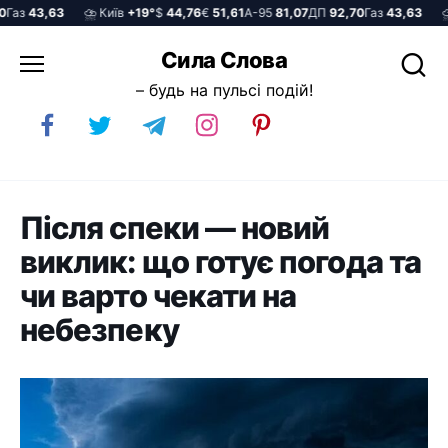
з
43,63
⛈️ Київ
+19°
$
44,76
€
51,61
А-95
81,07
ДП
92,70
Газ
43,63
⛈️ К
Перейти
Сила Слова
до
– будь на пульсі подій!
вмісту
Після спеки — новий
виклик: що готує погода та
чи варто чекати на
небезпеку