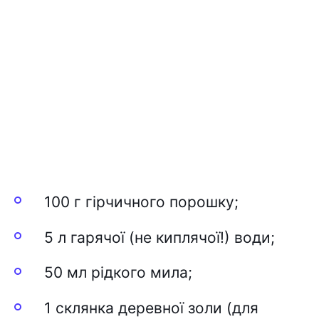
100 г гірчичного порошку;
5 л гарячої (не киплячої!) води;
50 мл рідкого мила;
1 склянка деревної золи (для