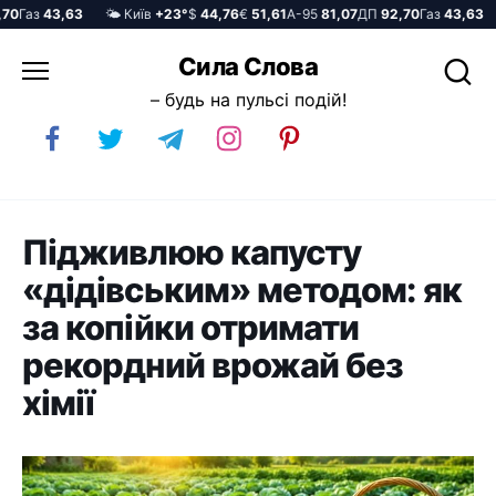
Газ
43,63
🌤️ Київ
+23°
$
44,76
€
51,61
А-95
81,07
ДП
92,70
Газ
43,63

Перейти
Сила Слова
до
– будь на пульсі подій!
вмісту
Підживлюю капусту
«дідівським» методом: як
за копійки отримати
рекордний врожай без
хімії