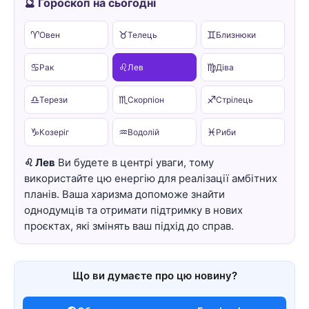
🔮 Гороскоп на сьогодні
♈
♉
♊
Овен
Телець
Близнюки
♋
♌
♍
Рак
Лев
Діва
♎
♏
♐
Терези
Скорпіон
Стрілець
♑
♒
♓
Козеріг
Водолій
Риби
♌ Лев
Ви будете в центрі уваги, тому
використайте цю енергію для реалізації амбітних
планів. Ваша харизма допоможе знайти
однодумців та отримати підтримку в нових
проєктах, які змінять ваш підхід до справ.
Що ви думаєте про цю новину?