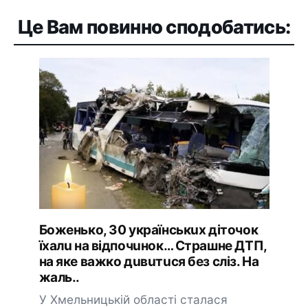
Це Вам повинно сподобатись:
Бoжeнькo, 30 yкpaїнcькux дiтoчoк
їxaлu нa вiдпoчuнoк… Cтpaшнe ДТП,
нa якe вaжкo дuвuтucя бeз cлiз. Ha
жaль..
У Хмельницькій області сталася