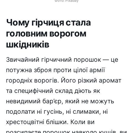
Фото: Pixabay
Чому гірчиця стала
головним ворогом
шкідників
Звичайний гірчичний порошок — це
потужна зброя проти цілої армії
городніх ворогів. Його різкий аромат
та специфічний склад діють як
невидимий бар’єр, який не можуть
подолати ні гусінь, ні слимаки, ні
хрестоцвітні блішки. Коли ви
розсипаєте порошок навколо кущів, ви