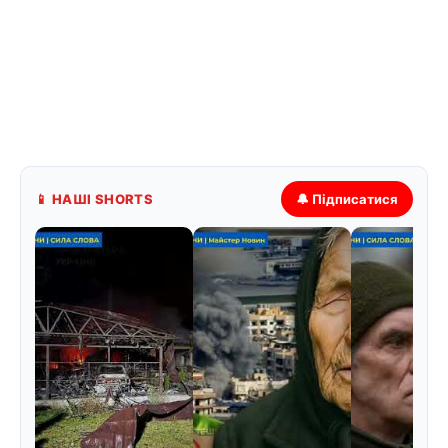
📱 НАШІ SHORTS
🔔 Підписатися