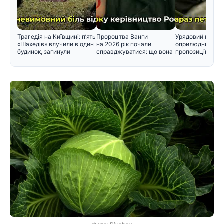
Трагедія на Київщині: п’ять
Пророцтва Ванги
Урядовий порта
«Шахедів» влучили в один
на 2026 рік почали
оприлюднив нов
будинок, загинули
справджуватися: що вона
пропозиції щодо
прогнозувал
черговості приз