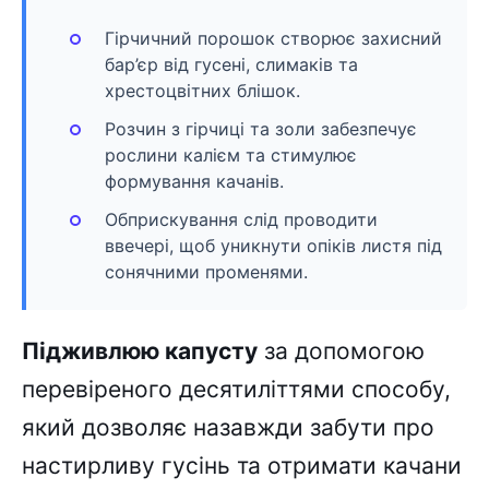
Гірчичний порошок створює захисний
бар’єр від гусені, слимаків та
хрестоцвітних блішок.
Розчин з гірчиці та золи забезпечує
рослини калієм та стимулює
формування качанів.
Обприскування слід проводити
ввечері, щоб уникнути опіків листя під
сонячними променями.
Підживлюю капусту
за допомогою
перевіреного десятиліттями способу,
який дозволяє назавжди забути про
настирливу гусінь та отримати качани