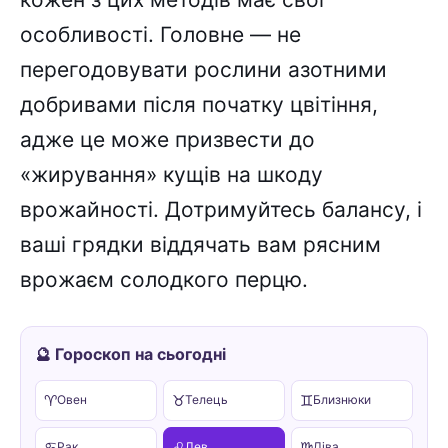
особливості. Головне — не
перегодовувати рослини азотними
добривами після початку цвітіння,
адже це може призвести до
«жирування» кущів на шкоду
врожайності. Дотримуйтесь балансу, і
ваші грядки віддячать вам рясним
врожаєм солодкого перцю.
🔮 Гороскоп на сьогодні
♈
♉
♊
Овен
Телець
Близнюки
♋
♌
♍
Рак
Лев
Діва