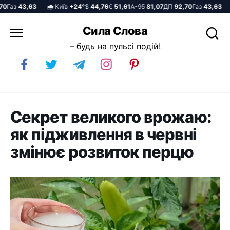
аз
43,63
🌧️ Київ
+24°
$
44,76
€
51,61
А-95
81,07
ДП
92,70
Газ
43,63
🌧️
Перейти
Сила Слова
до
– будь на пульсі подій!
вмісту
Секрет великого врожаю:
як підживлення в червні
змінює розвиток перцю