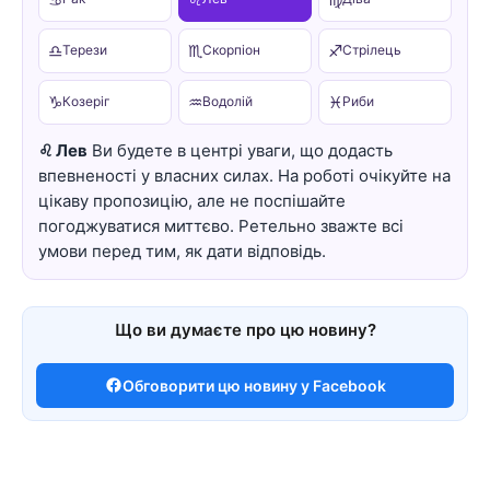
♎
♏
♐
Терези
Скорпіон
Стрілець
♑
♒
♓
Козеріг
Водолій
Риби
♌ Лев
Ви будете в центрі уваги, що додасть
впевненості у власних силах. На роботі очікуйте на
цікаву пропозицію, але не поспішайте
погоджуватися миттєво. Ретельно зважте всі
умови перед тим, як дати відповідь.
Що ви думаєте про цю новину?
Обговорити цю новину у Facebook