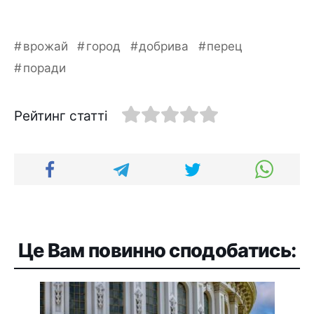
врожай
город
добрива
перец
поради
Рейтинг статті
Це Вам повинно сподобатись: