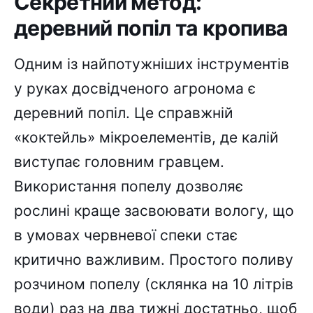
Секретний метод:
деревний попіл та кропива
Одним із найпотужніших інструментів
у руках досвідченого агронома є
деревний попіл. Це справжній
«коктейль» мікроелементів, де калій
виступає головним гравцем.
Використання попелу дозволяє
рослині краще засвоювати вологу, що
в умовах червневої спеки стає
критично важливим. Простого поливу
розчином попелу (склянка на 10 літрів
води) раз на два тижні достатньо, щоб