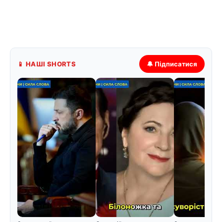
📱 НАШІ SHORTS
🔔 Підписатися