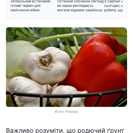
Зеленський встановив
Останній спочинок легенд:
3 серпня: церко
чіткий термін для
як зараз виглядають
сьогодні, що не
закінчення війни
могили відомих українськ
робити, щоб не 
Фото: Pixabay
Важливо розуміти, що родючий ґрунт