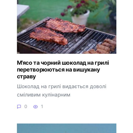
М’ясо та чорний шоколад на грилі
перетворюються на вишукану
страву
Шоколад на грилі видається доволі
сміливим кулінарним
0
1