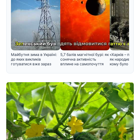
Майбутня зима в Україні:
5,7 балів магнітної бурі: як
«Харків – перша
до яких викликів
сонячна активність
як народився цей
готуватися вже зараз
вплине на самопочуття
кому було зручн