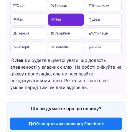
♈
♉
♊
Овен
Телець
Близнюки
♋
♌
♍
Рак
Лев
Діва
♎
♏
♐
Терези
Скорпіон
Стрілець
♑
♒
♓
Козеріг
Водолій
Риби
♌ Лев
Ви будете в центрі уваги, що додасть
впевненості у власних силах. На роботі очікуйте на
цікаву пропозицію, але не поспішайте
погоджуватися миттєво. Ретельно зважте всі
умови перед тим, як дати відповідь.
Що ви думаєте про цю новину?
Обговорити цю новину у Facebook