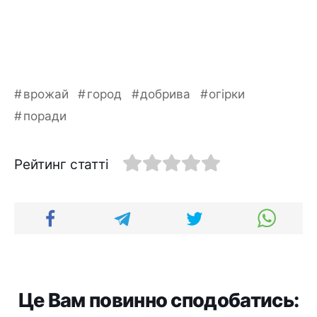
врожай
город
добрива
огірки
поради
Рейтинг статті
Це Вам повинно сподобатись: