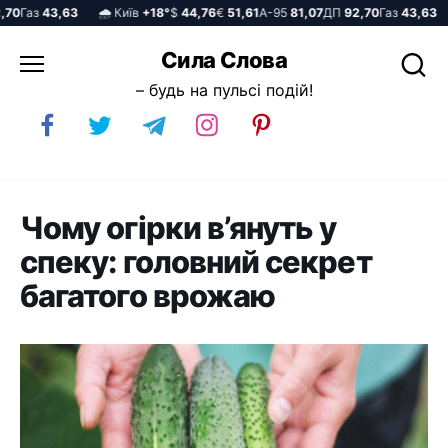
0
Газ
43,63
🌧️ Київ
+18°
$
44,76
€
51,61
А-95
81,07
ДП
92,70
Газ
43,63

Перейти
Сила Слова
до
– будь на пульсі подій!
вмісту
Чому огірки в’януть у
спеку: головний секрет
багатого врожаю