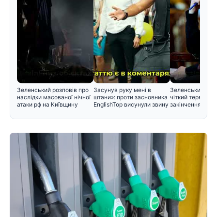
Зеленський розповів про
Засунув руку мені в
Зеленський вст
наслідки масованої нічної
штани»: проти засновника
чіткий термін дл
атаки рф на Київщину
EnglishTop висунули звину
закінчення війн