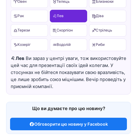
♈
♉
♊
Овен
Телець
Близнюки
♋
♌
♍
Рак
Лев
Діва
♎
♏
♐
Терези
Скорпіон
Стрілець
♑
♒
♓
Козеріг
Водолій
Риби
♌ Лев
Ви зараз у центрі уваги, тож використовуйте
цей час для презентації своїх ідей колегам. У
стосунках не бійтеся показувати свою вразливість,
це лише зробить союз міцнішим. Вечір проведіть у
приємній компанії.
Що ви думаєте про цю новину?
Обговорити цю новину у Facebook