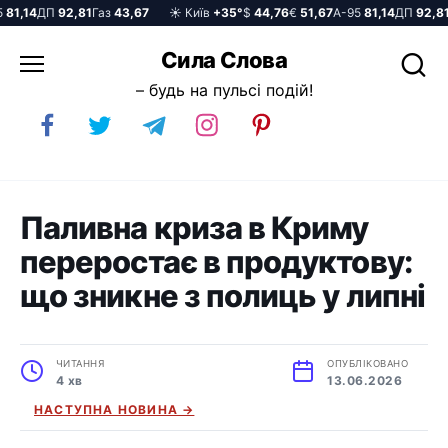
1,14
ДП
92,81
Газ
43,67
☀️ Київ
+35°
$
44,76
€
51,67
А-95
81,14
ДП
92,81
Га
Перейти
Сила Слова
до
– будь на пульсі подій!
вмісту
Паливна криза в Криму
переростає в продуктову:
що зникне з полиць у липні
ЧИТАННЯ
ОПУБЛІКОВАНО
4 хв
13.06.2026
НАСТУПНА НОВИНА →