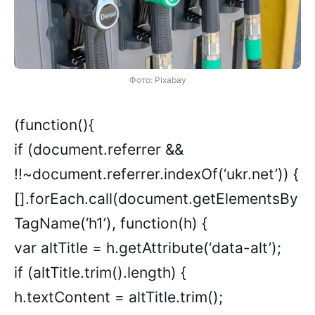
Фото: Pixabay
(function(){
if (document.referrer &&
!!~document.referrer.indexOf(‘ukr.net’)) {
[].forEach.call(document.getElementsBy
TagName(‘h1’), function(h) {
var altTitle = h.getAttribute(‘data-alt’);
if (altTitle.trim().length) {
h.textContent = altTitle.trim();