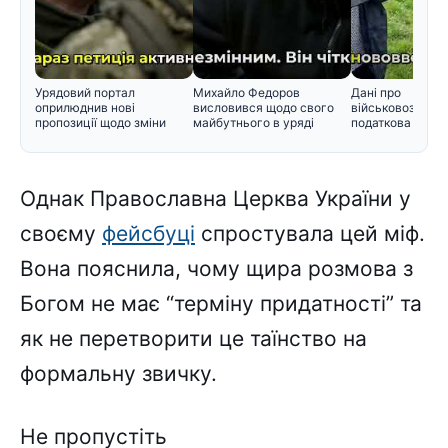
Урядовий портал
Михайло Федоров
Дані про
оприлюднив нові
висловився щодо свого
військовозобов'
пропозиції щодо зміни
майбутнього в уряді
податкова пере
черговості призо
інформацію Мін
Однак Православна Церква України у
своєму
фейсбуці
спростувала цей міф.
Вона пояснила, чому щира розмова з
Богом не має “терміну придатності” та
як не перетворити це таїнство на
формальну звичку.
Не пропустіть