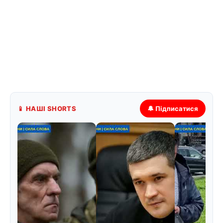
📱 НАШІ SHORTS
🔔 Підписатися