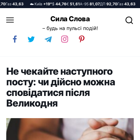
Газ
43,63
☁️ Київ
+19°
$
44,76
€
51,61
А-95
81,07
ДП
92,70
Газ
43,63
☁️
Перейти
Сила Слова
до
– будь на пульсі подій!
вмісту
Не чекайте наступного
посту: чи дійсно можна
сповідатися після
Великодня