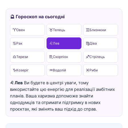
🔮 Гороскоп на сьогодні
♈
♉
♊
Овен
Телець
Близнюки
♋
♌
♍
Рак
Лев
Діва
♎
♏
♐
Терези
Скорпіон
Стрілець
♑
♒
♓
Козеріг
Водолій
Риби
♌ Лев
Ви будете в центрі уваги, тому
використайте цю енергію для реалізації амбітних
планів. Ваша харизма допоможе знайти
однодумців та отримати підтримку в нових
проєктах, які змінять ваш підхід до справ.