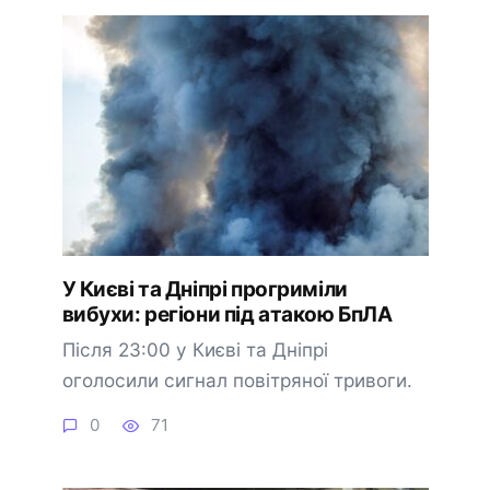
У Києві та Дніпрі прогриміли
вибухи: регіони під атакою БпЛА
Після 23:00 у Києві та Дніпрі
оголосили сигнал повітряної тривоги.
0
71