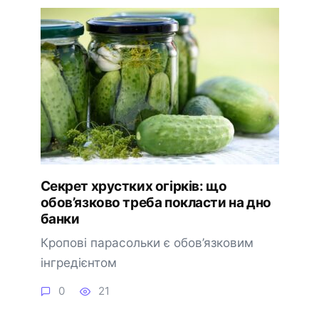
Секрет хрустких огірків: що
обов’язково треба покласти на дно
банки
Кропові парасольки є обов’язковим
інгредієнтом
0
21