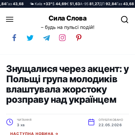
4
Газ
43,68
🌤️ Київ
+33°
$
44,69
€
51,63
А-95
81,27
ДП
92,84
Газ
43,68
Перейти
Сила Слова
до
– будь на пульсі подій!
вмісту
Знущалися через акцент: у
Польщі група молодиків
влаштувала жорстоку
розправу над українцем
ЧИТАННЯ
ОПУБЛІКОВАНО
3 хв
22.05.2026
НАСТУПНА НОВИНА →