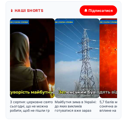
📱 НАШІ SHORTS
🔔 Підписатися
3 серпня: церковне свято
Майбутня зима в Україні:
5,7 балів магнітн
сьогодні, що не можна
до яких викликів
сонячна активні
робити, щоб не пішли гр
готуватися вже зараз
вплине на само