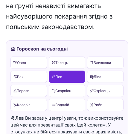
на ґрунті ненависті вимагають
найсуворішого покарання згідно з
польським законодавством.
🔮 Гороскоп на сьогодні
♈
♉
♊
Овен
Телець
Близнюки
♋
♌
♍
Рак
Лев
Діва
♎
♏
♐
Терези
Скорпіон
Стрілець
♑
♒
♓
Козеріг
Водолій
Риби
♌ Лев
Ви зараз у центрі уваги, тож використовуйте
цей час для презентації своїх ідей колегам. У
стосунках не бійтеся показувати свою вразливість,