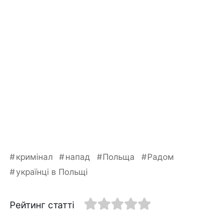
кримінал
напад
Польща
Радом
українці в Польщі
Рейтинг статті