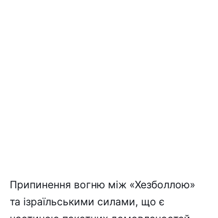
Припинення вогню між «Хезболлою»
та ізраїльськими силами, що є