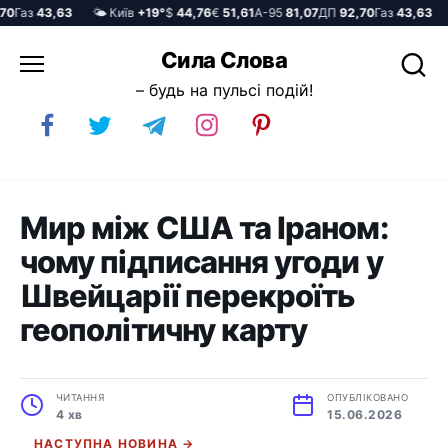
Газ
43,63
🌤️ Київ
+19°
$
44,76
€
51,61
А-95
81,07
ДП
92,70
Газ
43,63
🌤
Перейти
Сила Слова
до
– будь на пульсі подій!
вмісту
Мир між США та Іраном:
чому підписання угоди у
Швейцарії перекроїть
геополітичну карту
ЧИТАННЯ
ОПУБЛІКОВАНО
4 хв
15.06.2026
НАСТУПНА НОВИНА →