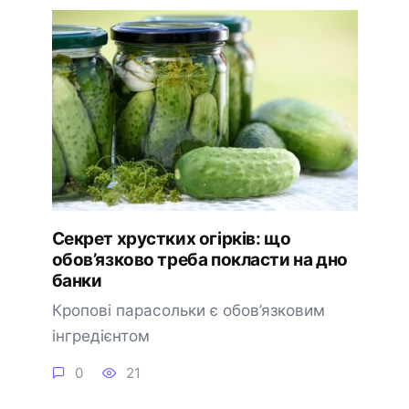
Секрет хрустких огірків: що
обов’язково треба покласти на дно
банки
Кропові парасольки є обов’язковим
інгредієнтом
0
21