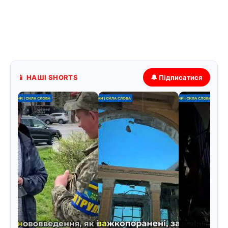
📱 НАШІ SHORTS
🔔 Підписатися