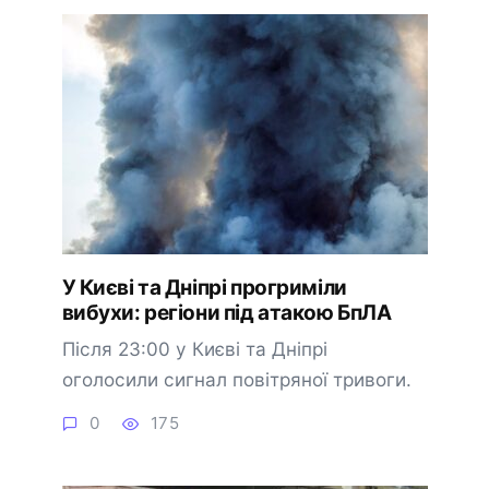
У Києві та Дніпрі прогриміли
вибухи: регіони під атакою БпЛА
Після 23:00 у Києві та Дніпрі
оголосили сигнал повітряної тривоги.
0
175