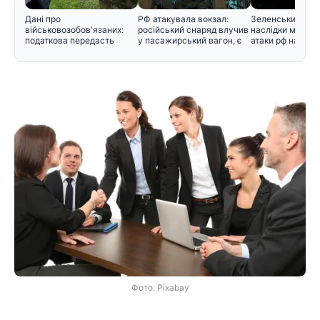
Дані про
РФ атакувала вокзал:
Зеленський розп
військовозобов'язаних:
російський снаряд влучив
наслідки масова
податкова передасть
у пасажирський вагон, є
атаки рф на Киї
інформацію Мінобор
Фото: Pixabay