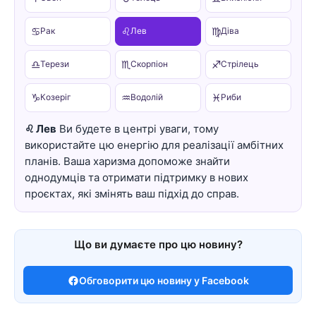
♋
♌
♍
Рак
Лев
Діва
♎
♏
♐
Терези
Скорпіон
Стрілець
♑
♒
♓
Козеріг
Водолій
Риби
♌ Лев
Ви будете в центрі уваги, тому
використайте цю енергію для реалізації амбітних
планів. Ваша харизма допоможе знайти
однодумців та отримати підтримку в нових
проєктах, які змінять ваш підхід до справ.
Що ви думаєте про цю новину?
Обговорити цю новину у Facebook