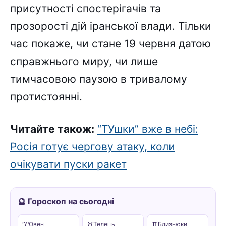
присутності спостерігачів та
прозорості дій іранської влади. Тільки
час покаже, чи стане 19 червня датою
справжнього миру, чи лише
тимчасовою паузою в тривалому
протистоянні.
Читайте також:
“ТУшки” вже в небі:
Росія готує чергову атаку, коли
очікувати пуски ракет
🔮 Гороскоп на сьогодні
♈
♉
♊
Овен
Телець
Близнюки