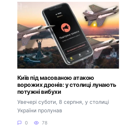
Київ під масованою атакою
ворожих дронів: у столиці лунають
потужні вибухи
Увечері суботи, 8 серпня, у столиці
України пролунав
0
78