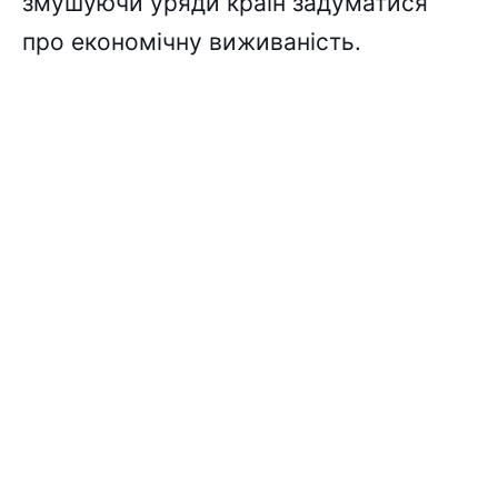
змушуючи уряди країн задуматися
про економічну виживаність.