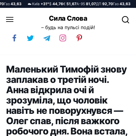
Газ
43,63
☁️ Київ
+31°
$
44,76
€
51,67
А-95
81,07
ДП
92,70
Газ
43,63
☁️
Перейти
Сила Слова
до
– будь на пульсі подій!
вмісту
Маленький Тимофій знову
заплакав о третій ночі.
Анна відкрила очі й
зрозуміла, що чоловік
навіть не поворухнувся —
Олег спав, після важкого
робочого дня. Вона встала,