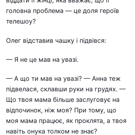
віддати її жінці, яка вважає, що її
головна проблема — це доля героїв
телешоу?
Олег відставив чашку і підвівся:
— Я не це мав на увазі.
— А що ти мав на увазі? — Анна теж
підвелася, склавши руки на грудях. —
Що твоя мама більше заслуговує на
відпочинок, ніж моя? При тому, що
моя мама працює, як проклята, а твоя
навіть онука толком не знає?