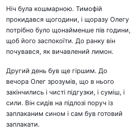
Ніч була кошмарною. Тимофій
прокидався щогодини, і щоразу Олегу
потрібно було щонайменше пів години,
щоб його заспокоїти. До ранку він
почувався, як вичавлений лимон.
Другий день був ще гіршим. До
вечора Олег зрозумів, що в нього
закінчились і чисті підгузки, і суміш, і
сили. Він сидів на підлозі поруч із
заплаканим сином і сам був готовий
заплакати.