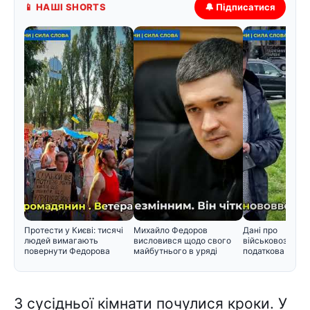
📱 НАШІ SHORTS
🔔 Підписатися
Протести у Києві: тисячі
Михайло Федоров
Дані про
людей вимагають
висловився щодо свого
військовозобов'
повернути Федорова
майбутнього в уряді
податкова пере
інформацію Мін
З сусідньої кімнати почулися кроки. У