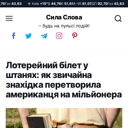
Газ
43,63
☀️ Київ
+15°
$
44,76
€
51,61
А-95
81,07
ДП
92,70
Газ
43,63
☀
Перейти
Сила Слова
до
– будь на пульсі подій!
вмісту
Лотерейний білет у
штанях: як звичайна
знахідка перетворила
американця на мільйонера