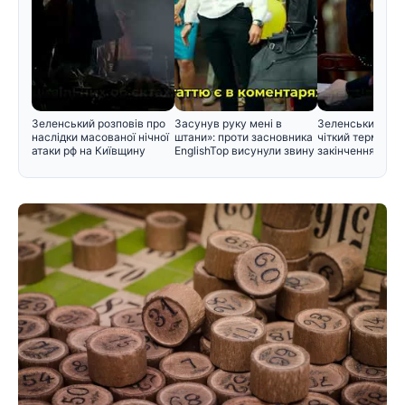
Зеленський розповів про
Засунув руку мені в
Зеленський вст
наслідки масованої нічної
штани»: проти засновника
чіткий термін дл
атаки рф на Київщину
EnglishTop висунули звину
закінчення війн