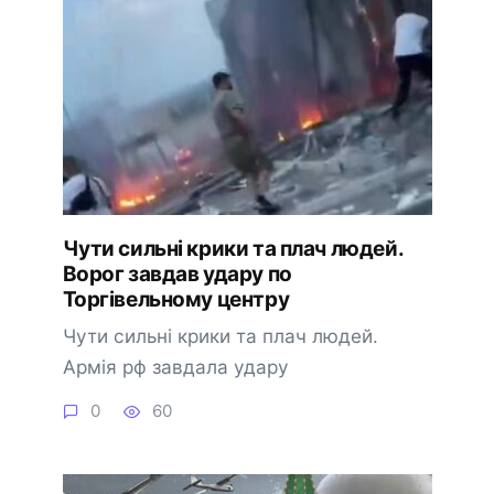
Чyти сильні кpики та плaч людей.
Воpог завдав удapу по
Тоpгівельному цeнтру
Чути сильні крики та плач людей.
Армія рф завдала удару
0
60