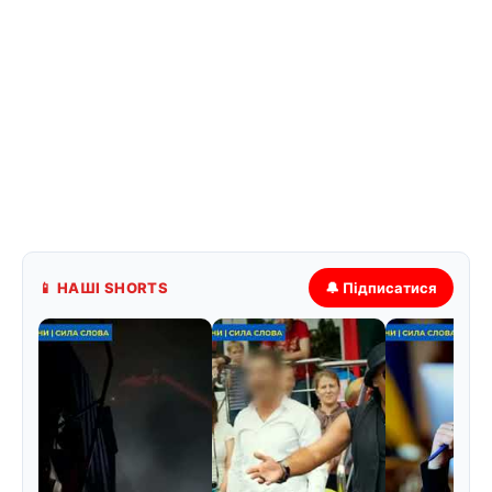
📱 НАШІ SHORTS
🔔 Підписатися