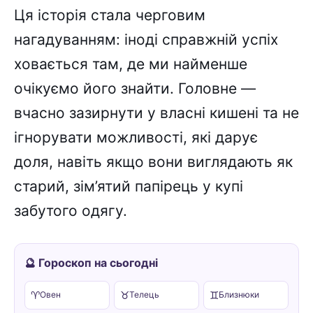
Ця історія стала черговим
нагадуванням: іноді справжній успіх
ховається там, де ми найменше
очікуємо його знайти. Головне —
вчасно зазирнути у власні кишені та не
ігнорувати можливості, які дарує
доля, навіть якщо вони виглядають як
старий, зім’ятий папірець у купі
забутого одягу.
🔮 Гороскоп на сьогодні
♈
♉
♊
Овен
Телець
Близнюки