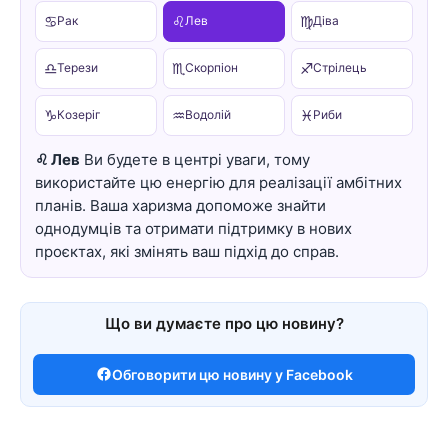
♋
♌
♍
Рак
Лев
Діва
♎
♏
♐
Терези
Скорпіон
Стрілець
♑
♒
♓
Козеріг
Водолій
Риби
♌ Лев
Ви будете в центрі уваги, тому
використайте цю енергію для реалізації амбітних
планів. Ваша харизма допоможе знайти
однодумців та отримати підтримку в нових
проєктах, які змінять ваш підхід до справ.
Що ви думаєте про цю новину?
Обговорити цю новину у Facebook