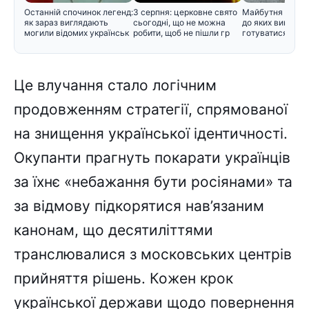
Останній спочинок легенд:
3 серпня: церковне свято
Майбутня зима в
як зараз виглядають
сьогодні, що не можна
до яких викликів
могили відомих українськ
робити, щоб не пішли гр
готуватися вже 
Це влучання стало логічним
продовженням стратегії, спрямованої
на знищення української ідентичності.
Окупанти прагнуть покарати українців
за їхнє «небажання бути росіянами» та
за відмову підкорятися нав’язаним
канонам, що десятиліттями
транслювалися з московських центрів
прийняття рішень. Кожен крок
української держави щодо повернення