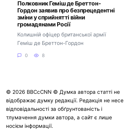
Полковник Геміш де Бреттон-
Гордон заявив про безпрецедентні
зміни у сприйнятті війни
громадянами Росії
Колишній офіцер британської армії
Геміш де Бреттон-Гордон
0
8
© 2026 BBCcCNN © Думка автора статті не
відображає думку редакції. Редакція не несе
відповідальності за обґрунтованість і
тлумачення думки автора, а сайт є лише
носієм інформації.