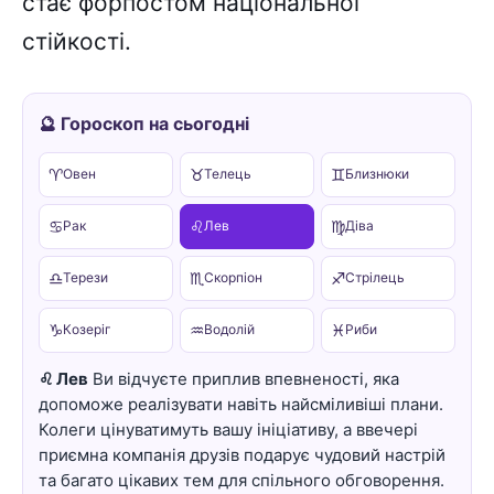
стає форпостом національної
стійкості.
🔮 Гороскоп на сьогодні
♈
♉
♊
Овен
Телець
Близнюки
♋
♌
♍
Рак
Лев
Діва
♎
♏
♐
Терези
Скорпіон
Стрілець
♑
♒
♓
Козеріг
Водолій
Риби
♌ Лев
Ви відчуєте приплив впевненості, яка
допоможе реалізувати навіть найсміливіші плани.
Колеги цінуватимуть вашу ініціативу, а ввечері
приємна компанія друзів подарує чудовий настрій
та багато цікавих тем для спільного обговорення.