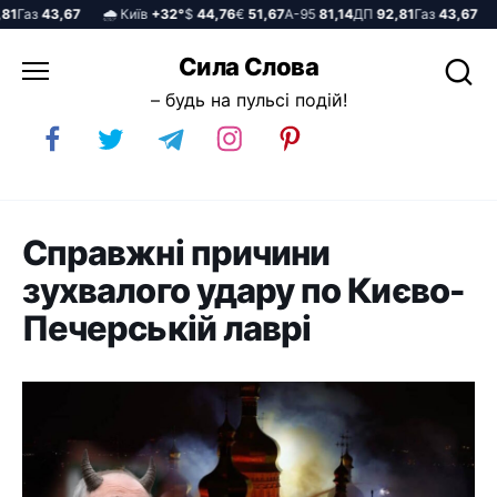
Газ
43,67
🌧️ Київ
+32°
$
44,76
€
51,67
А-95
81,14
ДП
92,81
Газ
43,67
🌧️
Перейти
Сила Слова
до
– будь на пульсі подій!
вмісту
Справжні причини
зухвалого удару по Києво-
Печерській лаврі