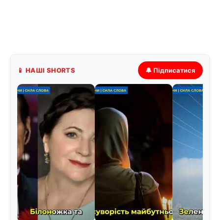
📱 НАШІ SHORTS
🔔 Підписатися