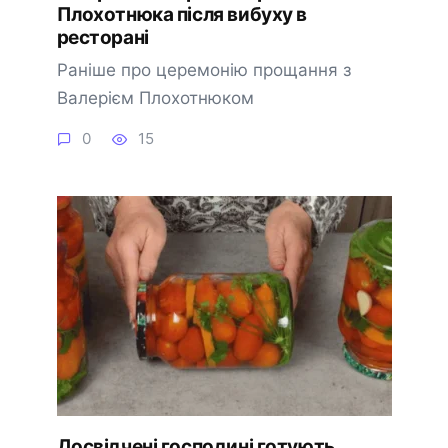
Плохотнюка після вибуху в
ресторані
Раніше про церемонію прощання з
Валерієм Плохотнюком
0
15
Досвідчені господині готують