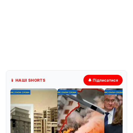
📱 НАШІ SHORTS
🔔 Підписатися