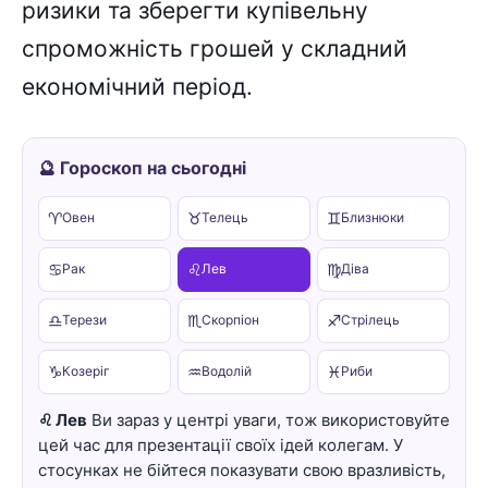
ризики та зберегти купівельну
спроможність грошей у складний
економічний період.
🔮 Гороскоп на сьогодні
♈
♉
♊
Овен
Телець
Близнюки
♋
♌
♍
Рак
Лев
Діва
♎
♏
♐
Терези
Скорпіон
Стрілець
♑
♒
♓
Козеріг
Водолій
Риби
♌ Лев
Ви зараз у центрі уваги, тож використовуйте
цей час для презентації своїх ідей колегам. У
стосунках не бійтеся показувати свою вразливість,