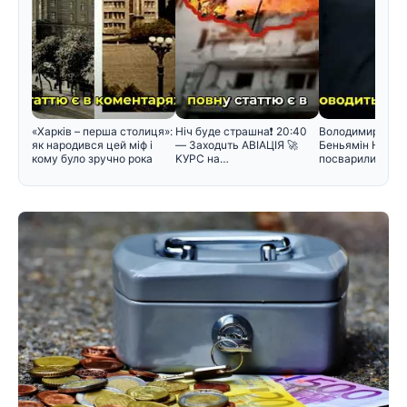
«Харків – перша столиця»:
Hiч бyдe cтpaшнa❗️ 20:40
Володимир Зеле
як народився цей міф і
— Зaxoдuть ABIAЦIЯ 🚀
Беньямін Нетан
кому було зручно рока
KУPC нa…
посварилися під
зустріч