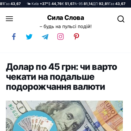
аз
43,67
🌤️ Київ
+37°
$
44,76
€
51,67
А-95
81,14
ДП
92,81
Газ
43,67
🌤️
Перейти
Сила Слова
до
– будь на пульсі подій!
вмісту
Долар по 45 грн: чи варто
чекати на подальше
подорожчання валюти