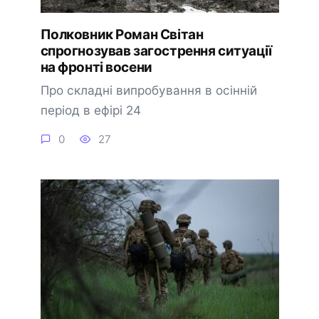
Полковник Роман Світан
спрогнозував загострення ситуації
на фронті восени
Про складні випробування в осінній
період в ефірі 24
0
27