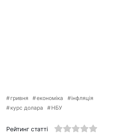
гривня
економіка
інфляція
курс долара
НБУ
Рейтинг статті