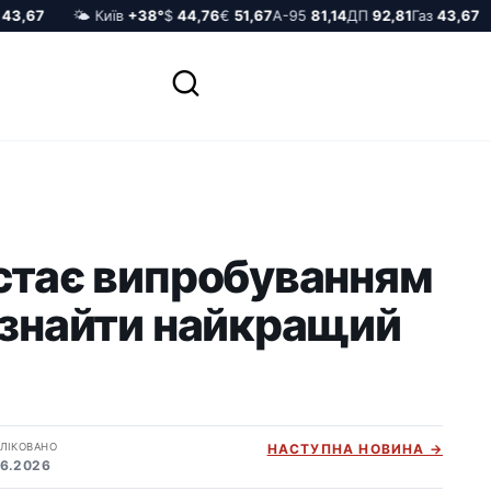
,67
🌤️ Київ
+38°
$
44,76
€
51,67
А-95
81,14
ДП
92,81
Газ
43,67
 стає випробуванням
 знайти найкращий
ЛІКОВАНО
НАСТУПНА НОВИНА →
06.2026