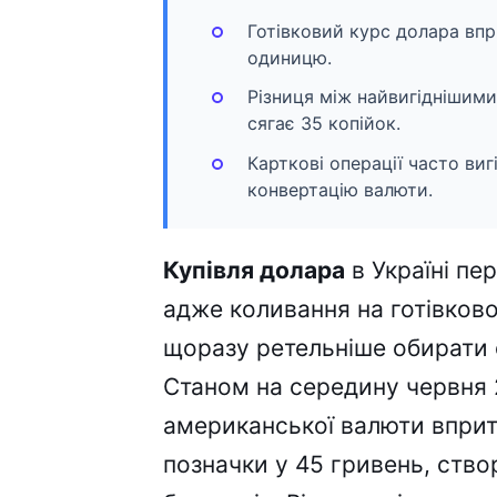
Готівковий курс долара впр
одиницю.
Різниця між найвигіднішим
сягає 35 копійок.
Карткові операції часто виг
конвертацію валюти.
Купівля долара
в Україні пе
адже коливання на готівков
щоразу ретельніше обирати 
Станом на середину червня 
американської валюти вприт
позначки у 45 гривень, ств