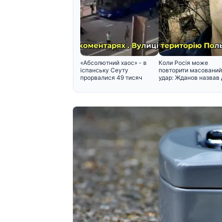
«Абсолютний хаос» - в
Коли Росія може
іспанську Сеуту
повторити масований
прорвалися 49 тисяч
удар: Жданов назвав 
мігрантів
і поперед