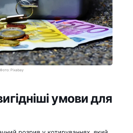
Фото: Pixabay
игідніші умови для
ачний розрив у котируваннях, який