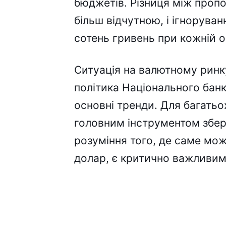
бюджетів. Різниця між пропо
більш відчутною, і ігнорува
сотень гривень при кожній о
Ситуація на валютному ринк
політика Національного бан
основні тренди. Для багать
головним інструментом збе
розуміння того, де саме мож
долар, є критично важливим 