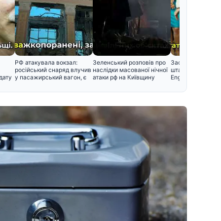
РФ атакувала вокзал:
Зеленський розповів про
Засунув руку мен
російський снаряд влучив
наслідки масованої нічної
штани»: проти за
дату
у пасажирський вагон, є
атаки рф на Київщину
EnglishTop висун