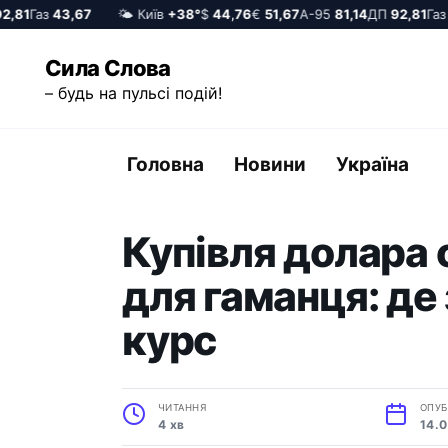
81
Газ
43,67
🌤️ Київ
+38°
$
44,76
€
51,67
А-95
81,14
ДП
92,81
Газ
43
Перейти
Сила Слова
до
– будь на пульсі подій!
вмісту
Головна
Новини
Україна
Купівля долара
для гаманця: де
курс
ЧИТАННЯ
ОПУБ
4 хв
14.