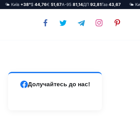
🌤️ Київ
+38°
$
44,76
€
51,67
А-95
81,14
ДП
92,81
Газ
43,67
🌤️ Київ
Долучайтесь до нас!