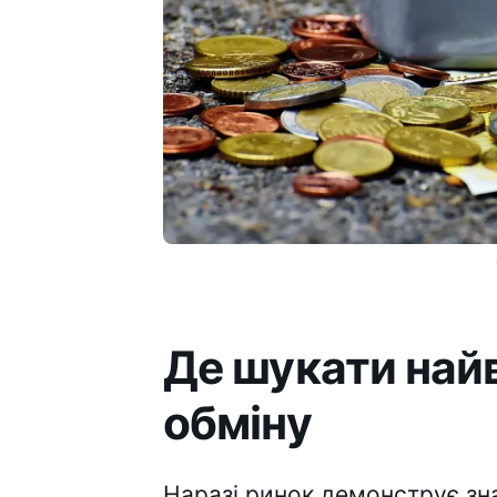
Де шукати найв
обміну
Наразі ринок демонструє зн