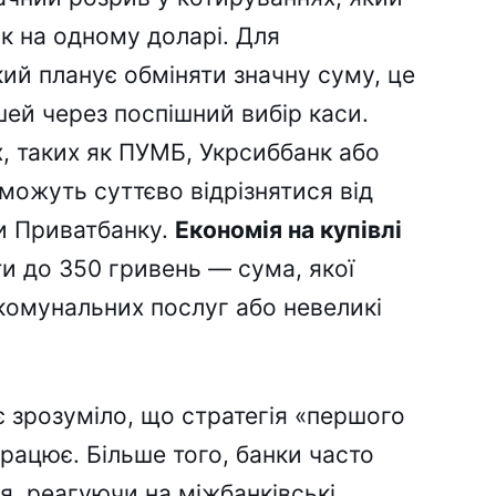
к на одному доларі. Для
ий планує обміняти значну суму, це
ей через поспішний вибір каси.
, таких як ПУМБ, Укрсиббанк або
можуть суттєво відрізнятися від
и Приватбанку.
Економія на купівлі
и до 350 гривень — сума, якої
комунальних послуг або невеликі
ає зрозуміло, що стратегія «першого
працює. Більше того, банки часто
я, реагуючи на міжбанківські