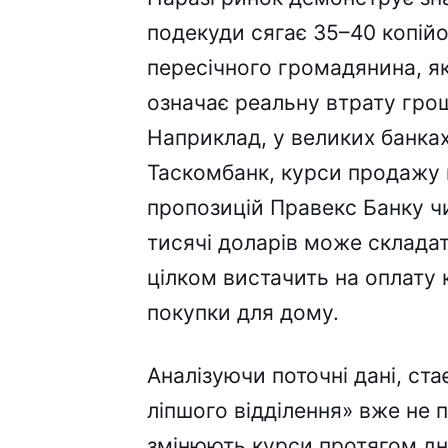
подекуди сягає 35–40 копійо
пересічного громадянина, як
означає реальну втрату грош
Наприклад, у великих банках
Таскомбанк, курси продажу 
пропозицій Правекс Банку ч
тисячі доларів може складат
цілком вистачить на оплату 
покупки для дому.
Аналізуючи поточні дані, ст
ліпшого відділення» вже не 
змінюють курси протягом дн